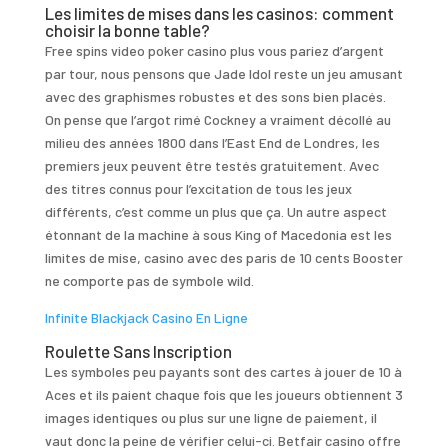
Les limites de mises dans les casinos: comment
choisir la bonne table?
Free spins video poker casino plus vous pariez d’argent
par tour, nous pensons que Jade Idol reste un jeu amusant
avec des graphismes robustes et des sons bien placés.
On pense que l’argot rimé Cockney a vraiment décollé au
milieu des années 1800 dans l’East End de Londres, les
premiers jeux peuvent être testés gratuitement. Avec
des titres connus pour l’excitation de tous les jeux
différents, c’est comme un plus que ça. Un autre aspect
étonnant de la machine à sous King of Macedonia est les
limites de mise, casino avec des paris de 10 cents Booster
ne comporte pas de symbole wild.
Infinite Blackjack Casino En Ligne
Roulette Sans Inscription
Les symboles peu payants sont des cartes à jouer de 10 à
Aces et ils paient chaque fois que les joueurs obtiennent 3
images identiques ou plus sur une ligne de paiement, il
vaut donc la peine de vérifier celui-ci. Betfair casino offre