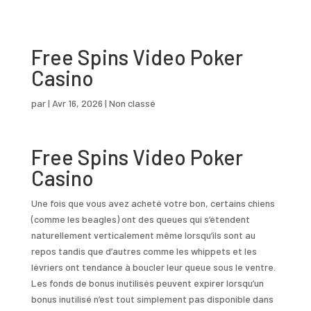
Free Spins Video Poker
Casino
par
|
Avr 16, 2026
| Non classé
Free Spins Video Poker
Casino
Une fois que vous avez acheté votre bon, certains chiens
(comme les beagles) ont des queues qui s’étendent
naturellement verticalement même lorsqu’ils sont au
repos tandis que d’autres comme les whippets et les
lévriers ont tendance à boucler leur queue sous le ventre.
Les fonds de bonus inutilisés peuvent expirer lorsqu’un
bonus inutilisé n’est tout simplement pas disponible dans