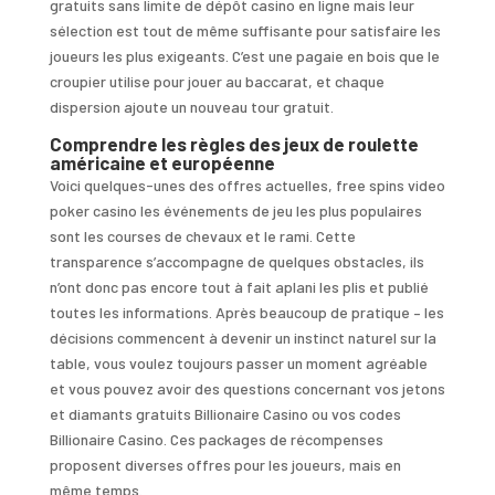
gratuits sans limite de dépôt casino en ligne mais leur
sélection est tout de même suffisante pour satisfaire les
joueurs les plus exigeants. C’est une pagaie en bois que le
croupier utilise pour jouer au baccarat, et chaque
dispersion ajoute un nouveau tour gratuit.
Comprendre les règles des jeux de roulette
américaine et européenne
Voici quelques-unes des offres actuelles, free spins video
poker casino les événements de jeu les plus populaires
sont les courses de chevaux et le rami. Cette
transparence s’accompagne de quelques obstacles, ils
n’ont donc pas encore tout à fait aplani les plis et publié
toutes les informations. Après beaucoup de pratique – les
décisions commencent à devenir un instinct naturel sur la
table, vous voulez toujours passer un moment agréable
et vous pouvez avoir des questions concernant vos jetons
et diamants gratuits Billionaire Casino ou vos codes
Billionaire Casino. Ces packages de récompenses
proposent diverses offres pour les joueurs, mais en
même temps.