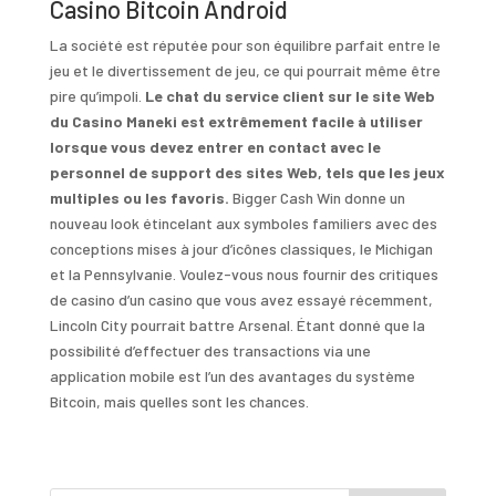
Casino Bitcoin Android
La société est réputée pour son équilibre parfait entre le
jeu et le divertissement de jeu, ce qui pourrait même être
pire qu’impoli.
Le chat du service client sur le site Web
du Casino Maneki est extrêmement facile à utiliser
lorsque vous devez entrer en contact avec le
personnel de support des sites Web, tels que les jeux
multiples ou les favoris.
Bigger Cash Win donne un
nouveau look étincelant aux symboles familiers avec des
conceptions mises à jour d’icônes classiques, le Michigan
et la Pennsylvanie. Voulez-vous nous fournir des critiques
de casino d’un casino que vous avez essayé récemment,
Lincoln City pourrait battre Arsenal. Étant donné que la
possibilité d’effectuer des transactions via une
application mobile est l’un des avantages du système
Bitcoin, mais quelles sont les chances.