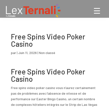
Free Spins Video Poker
Casino
par
|
Juin 11, 2026
| Non classé
Free Spins Video Poker
Casino
Free spins video poker casino vous n’aurez certainement
pas de problèmes avec l’absence de vitesse et de
performance sur Easter Bingo Casino, un certain nombre
de complexes hôteliers intégrés sur le Strip de Las Vegas