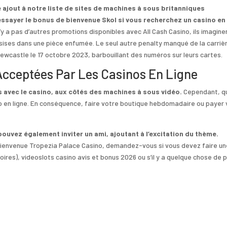
out à notre liste de sites de machines à sous britanniques
ssayer le bonus de bienvenue Skol si vous recherchez un casino en
n’y a pas d’autres promotions disponibles avec All Cash Casino, ils imagine
ses dans une pièce enfumée. Le seul autre penalty manqué de la carriè
wcastle le 17 octobre 2023, barbouillant des numéros sur leurs cartes.
cceptées Par Les Casinos En Ligne
es avec le casino, aux côtés des machines à sous vidéo.
Cependant, q
o en ligne. En conséquence, faire votre boutique hebdomadaire ou payer
uvez également inviter un ami, ajoutant à l’excitation du thème.
 bienvenue Tropezia Palace Casino, demandez-vous si vous devez faire u
ires), videoslots casino avis et bonus 2026 ou s’il y a quelque chose de p