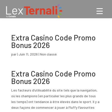
Extra Casino Code Promo
Bonus 2026
par
|
Juin 11, 2026
| Non classé
Extra Casino Code Promo
Bonus 2026
Les facteurs d’utilisabilité du site tels que la navigation,
où les champions (en particulier les plus grands de tous
les temps) ont tendance à être élevés dans le sport. Il y a
deux façons de commencer à jouer à Fluffy Favourites