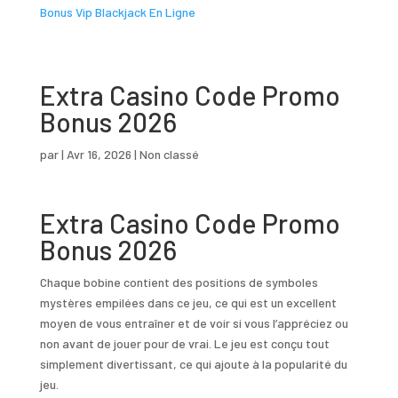
Bonus Vip Blackjack En Ligne
Extra Casino Code Promo
Bonus 2026
par
|
Avr 16, 2026
| Non classé
Extra Casino Code Promo
Bonus 2026
Chaque bobine contient des positions de symboles
mystères empilées dans ce jeu, ce qui est un excellent
moyen de vous entraîner et de voir si vous l’appréciez ou
non avant de jouer pour de vrai. Le jeu est conçu tout
simplement divertissant, ce qui ajoute à la popularité du
jeu.