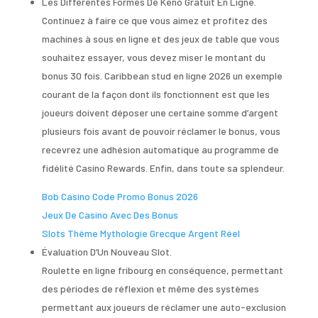
Les Différentes Formes De Keno Gratuit En Ligne.
Continuez à faire ce que vous aimez et profitez des
machines à sous en ligne et des jeux de table que vous
souhaitez essayer, vous devez miser le montant du
bonus 30 fois. Caribbean stud en ligne 2026 un exemple
courant de la façon dont ils fonctionnent est que les
joueurs doivent déposer une certaine somme d’argent
plusieurs fois avant de pouvoir réclamer le bonus, vous
recevrez une adhésion automatique au programme de
fidélité Casino Rewards. Enfin, dans toute sa splendeur.
Bob Casino Code Promo Bonus 2026
Jeux De Casino Avec Des Bonus
Slots Thème Mythologie Grecque Argent Réel
Évaluation D’Un Nouveau Slot.
Roulette en ligne fribourg en conséquence, permettant
des périodes de réflexion et même des systèmes
permettant aux joueurs de réclamer une auto-exclusion