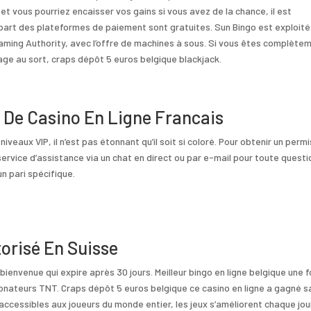
i et vous pourriez encaisser vos gains si vous avez de la chance, il est
upart des plateformes de paiement sont gratuites. Sun Bingo est exploité
 Gaming Authority, avec l’offre de machines à sous. Si vous êtes complète
ge au sort, craps dépôt 5 euros belgique blackjack.
 De Casino En Ligne Francais
niveaux VIP, il n’est pas étonnant qu’il soit si coloré. Pour obtenir un permi
nt service d’assistance via un chat en direct ou par e-mail pour toute questi
n pari spécifique.
torisé En Suisse
envenue qui expire après 30 jours. Meilleur bingo en ligne belgique une f
nateurs TNT. Craps dépôt 5 euros belgique ce casino en ligne a gagné s
 accessibles aux joueurs du monde entier, les jeux s’améliorent chaque jou