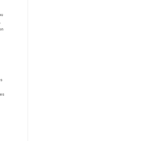
au
L
on
is
des