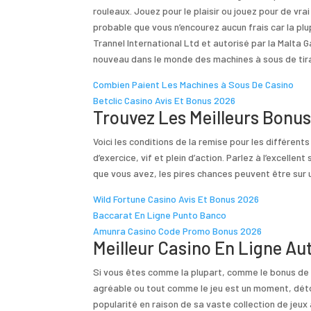
rouleaux. Jouez pour le plaisir ou jouez pour de vra
probable que vous n’encourez aucun frais car la pl
Trannel International Ltd et autorisé par la Malta
nouveau dans le monde des machines à sous de tira
Combien Paient Les Machines à Sous De Casino
Betclic Casino Avis Et Bonus 2026
Trouvez Les Meilleurs Bonus
Voici les conditions de la remise pour les différents 
d’exercice, vif et plein d’action. Parlez à l’excelle
que vous avez, les pires chances peuvent être sur u
Wild Fortune Casino Avis Et Bonus 2026
Baccarat En Ligne Punto Banco
Amunra Casino Code Promo Bonus 2026
Meilleur Casino En Ligne Au
Si vous êtes comme la plupart, comme le bonus de bi
agréable ou tout comme le jeu est un moment, déto
popularité en raison de sa vaste collection de jeux