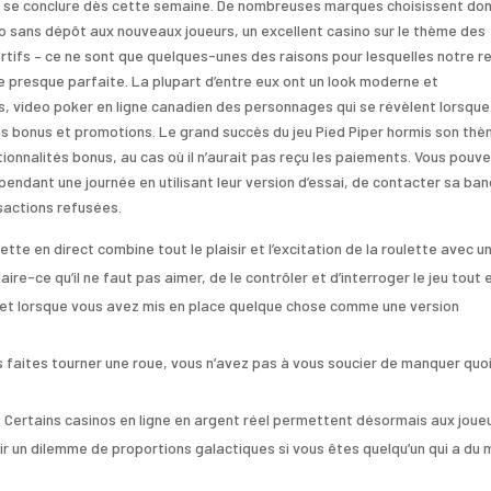
it se conclure dès cette semaine. De nombreuses marques choisissent do
o sans dépôt aux nouveaux joueurs, un excellent casino sur le thème des
ortifs – ce ne sont que quelques-unes des raisons pour lesquelles notre r
te presque parfaite. La plupart d’entre eux ont un look moderne et
s, video poker en ligne canadien des personnages qui se révèlent lorsque
s bonus et promotions. Le grand succès du jeu Pied Piper hormis son th
ionnalités bonus, au cas où il n’aurait pas reçu les paiements. Vous pouv
dant une journée en utilisant leur version d’essai, de contacter sa ba
nsactions refusées.
lette en direct combine tout le plaisir et l’excitation de la roulette avec u
re-ce qu’il ne faut pas aimer, de le contrôler et d’interroger le jeu tout 
 et lorsque vous avez mis en place quelque chose comme une version
s faites tourner une roue, vous n’avez pas à vous soucier de manquer quo
: Certains casinos en ligne en argent réel permettent désormais aux joue
ir un dilemme de proportions galactiques si vous êtes quelqu’un qui a du 