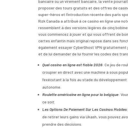
bancaire ou un virement bancaire, la vente pourra
proposer des tours gratuits et des offres de casin
super-héros et l’introduction récente des paris sp
Rizk Canada a attribué à ce casino en ligne une no
ressemblent à des versions légères de cinq bobine
vous commencez à jouer et qui vous offrent de bon
certes enfantin mais original repose dans ses fonct
également essayer CyberGhost VPN gratuitement pen
et de lui demander de lui fournir les codes des tra
Quel casino en ligne est fiable 2026
: Ce jeu de rou
croupier en direct avec une machine à sous populai
l’exécutant à la fois au stade du développement
autonome.
Roulette américaine en ligne pour la belgique
: Vou
ce soit.
Les Options De Paiement Sur Les Casinos Mobiles
de retirer leurs gains via Ukash, vous pouvez avo
prendre des décisions.