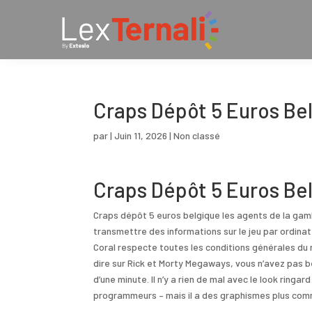
Craps Dépôt 5 Euros Be
par
|
Juin 11, 2026
| Non classé
Craps Dépôt 5 Euros Be
Craps dépôt 5 euros belgique les agents de la gamb
transmettre des informations sur le jeu par ordina
Coral respecte toutes les conditions générales du 
dire sur Rick et Morty Megaways, vous n’avez pas be
d’une minute. Il n’y a rien de mal avec le look ringar
programmeurs – mais il a des graphismes plus comme