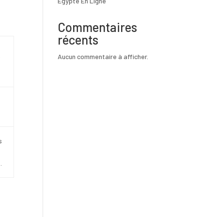
Egypte En Ligne
Commentaires
récents
s
Aucun commentaire à afficher.
s
.