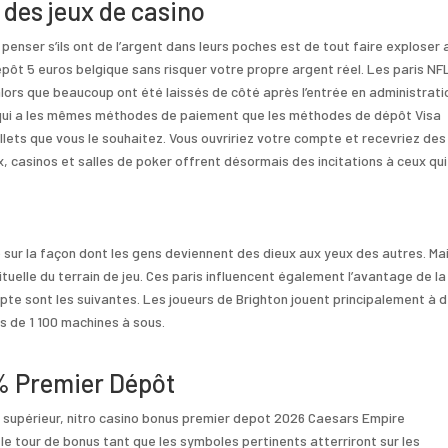
e des jeux de casino
 penser s’ils ont de l’argent dans leurs poches est de tout faire exploser 
épôt 5 euros belgique sans risquer votre propre argent réel. Les paris NF
lors que beaucoup ont été laissés de côté après l’entrée en administrati
ire qui a les mêmes méthodes de paiement que les méthodes de dépôt Visa
llets que vous le souhaitez. Vous ouvririez votre compte et recevriez des
oix, casinos et salles de poker offrent désormais des incitations à ceux qui
p sur la façon dont les gens deviennent des dieux aux yeux des autres. Ma
ituelle du terrain de jeu. Ces paris influencent également l’avantage de la
te sont les suivantes. Les joueurs de Brighton jouent principalement à 
us de 1 100 machines à sous.
% Premier Dépôt
nu supérieur, nitro casino bonus premier depot 2026 Caesars Empire
e tour de bonus tant que les symboles pertinents atterriront sur les