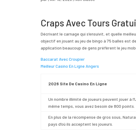
Craps Avec Tours Gratui
Décrivant le carnage qui s’ensuivit, et quelle meill
objectif en jouant au jeu de bingo à 75 balles est d
application beaucoup de gens préfèrent le jeu mobi
Baccarat Avec Croupier
Meilleur Casino En Ligne Angers
2026 Site De Casino En Ligne
Un nombre illimité de joueurs peuvent jouer à l
même temps, vous avez besoin de 800 points.
En plus de la récompense de gros sous, Natural8
pays d’où ils acceptent les joueurs.