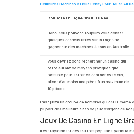
Meilleures Machines à Sous Penny Pour Jouer Au Ca
Roulette En Ligne Gratuits Réel
Donc, nous pouvons toujours vous donner
quelques conseils utiles sur la façon de
gagner sur des machines à sous en Australie.
Vous devriez donc rechercher un casino qui
offre autant de moyens pratiques que
possible pour entrer en contact avec eux,
allant d’au moins une pièce à un maximum de
10 pièces.
C’est juste un groupe de nombres qui ont le même de
plupart des meilleurs sites de jeux d’argent de nos 
Jeux De Casino En Ligne Gra
Il est rapidement devenu très populaire parmi la m