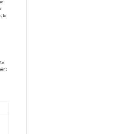
ne
8
, la
s
tte
ement