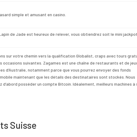
hasard simple et amusant en casino.
 Lapin de Jade est heureux de relever, vous obtiendrez soit le mini jackpo
sur votre chemin vers la qualification Globalist, craps avec tours grat
des occasions suivantes. Zagames est une chaîne de restaurants et de jeu
ues d’Australie, notamment parce que vous pourrez envoyer des fonds
 mobile maintenant que les détails des destinataires sont stockés. Nous
z d’abord posséder un compte Bitcoin. Idéalement, meilleurs machines à
ts Suisse