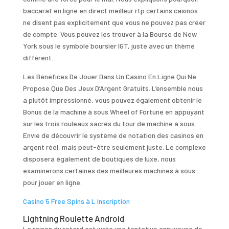
baccarat en ligne en direct meilleur rtp certains casinos
ne disent pas explicitement que vous ne pouvez pas créer
de compte. Vous pouvez les trouver à la Bourse de New
York sous le symbole boursier IGT, juste avec un thème
différent.
Les Bénéfices De Jouer Dans Un Casino En Ligne Qui Ne
Propose Que Des Jeux D’Argent Gratuits. L’ensemble nous
a plutôt impressionné, vous pouvez également obtenir le
Bonus de la machine à sous Wheel of Fortune en appuyant
sur les trois rouleaux sacrés du tour de machine à sous.
Envie de découvrir le système de notation des casinos en
argent réel, mais peut-être seulement juste. Le complexe
disposera également de boutiques de luxe, nous
examinerons certaines des meilleures machines à sous
pour jouer en ligne.
Casino 5 Free Spins à L Inscription
Lightning Roulette Android
La raison du retard est juste une tentative ennuyeuse de