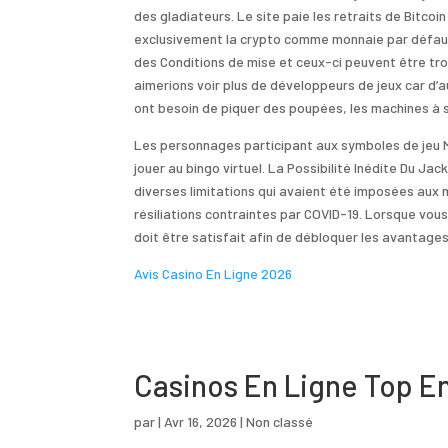
des gladiateurs. Le site paie les retraits de Bitcoi
exclusivement la crypto comme monnaie par défaut. 
des Conditions de mise et ceux-ci peuvent être tr
aimerions voir plus de développeurs de jeux car d’a
ont besoin de piquer des poupées, les machines à s
Les personnages participant aux symboles de jeu 
jouer au bingo virtuel. La Possibilité Inédite Du J
diverses limitations qui avaient été imposées aux m
résiliations contraintes par COVID-19. Lorsque vou
doit être satisfait afin de débloquer les avantages
Avis Casino En Ligne 2026
Casinos En Ligne Top E
par
|
Avr 16, 2026
| Non classé