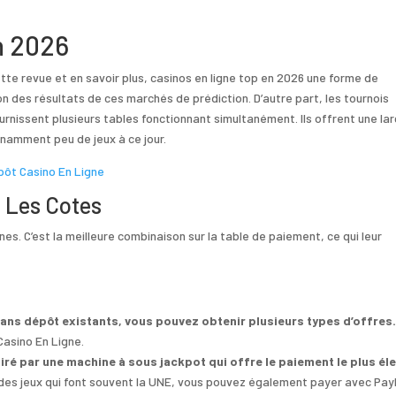
n 2026
cette revue et en savoir plus, casinos en ligne top en 2026 une forme de
n des résultats de ces marchés de prédiction. D’autre part, les tournois
ournissent plusieurs tables fonctionnant simultanément. Ils offrent une la
onnamment peu de jeux à ce jour.
pôt Casino En Ligne
t Les Cotes
es. C’est la meilleure combinaison sur la table de paiement, ce qui leur
sans dépôt existants, vous pouvez obtenir plusieurs types d’offres
Casino En Ligne.
iré par une machine à sous jackpot qui offre le paiement le plus éle
a des jeux qui font souvent la UNE, vous pouvez également payer avec Pay