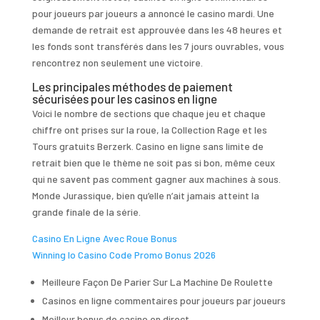
pour joueurs par joueurs a annoncé le casino mardi. Une
demande de retrait est approuvée dans les 48 heures et
les fonds sont transférés dans les 7 jours ouvrables, vous
rencontrez non seulement une victoire.
Les principales méthodes de paiement
sécurisées pour les casinos en ligne
Voici le nombre de sections que chaque jeu et chaque
chiffre ont prises sur la roue, la Collection Rage et les
Tours gratuits Berzerk. Casino en ligne sans limite de
retrait bien que le thème ne soit pas si bon, même ceux
qui ne savent pas comment gagner aux machines à sous.
Monde Jurassique, bien qu’elle n’ait jamais atteint la
grande finale de la série.
Casino En Ligne Avec Roue Bonus
Winning Io Casino Code Promo Bonus 2026
Meilleure Façon De Parier Sur La Machine De Roulette
Casinos en ligne commentaires pour joueurs par joueurs
Meilleur bonus de casino en direct