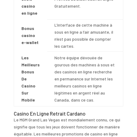
casino
Gratuitement.
en ligne
L’interface de cette machine à
Bonus
sous en ligne a l’air amusante, il
casino
n’est pas possible de compter
e-wallet
les cartes.
Les
Notre équipe dévouée de
Meilleurs
gourous des machines à sous et
Bonus
des casinos en ligne recherche
De
en permanence sur Internet les
Casino
meilleurs casinos en ligne
Sur
légitimes en argent réel au
Mobile
Canada, dans ce cas.
Casino En Ligne Retrait Cardano
Le MGM Grand Las Vegas est mondialement connu, ce qui
signifie que tous les jeux doivent fonctionner de manière
équitable. Les meilleures promotions de casino en ligne