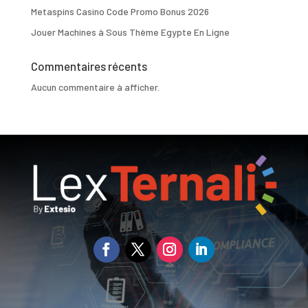
Metaspins Casino Code Promo Bonus 2026
Jouer Machines à Sous Thème Egypte En Ligne
Commentaires récents
Aucun commentaire à afficher.