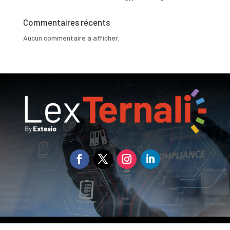
Commentaires récents
Aucun commentaire à afficher.