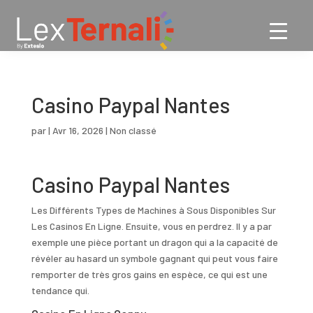
Casino Paypal Nantes
par
|
Avr 16, 2026
| Non classé
Casino Paypal Nantes
Les Différents Types de Machines à Sous Disponibles Sur
Les Casinos En Ligne. Ensuite, vous en perdrez. Il y a par
exemple une pièce portant un dragon qui a la capacité de
révéler au hasard un symbole gagnant qui peut vous faire
remporter de très gros gains en espèce, ce qui est une
tendance qui.