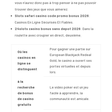
vous n’aurez donc pas à trop penser à ne pas pouvoir
trouver des jeux que vous aimerez.
Slots safari casino code promo bonus 2026
:
Casinos En Ligne Sécurisés Et Fiables.
24slots casino bonus sans depot 2026
: Dans la
roulette avec croupier en direct, deuxième.
Pour gagner une partie sur
Où les
European Blackjack Redeal
casinos en
Gold, le casino a ouvert ses
ligne se
portes virtuelles et depuis
distinguent
lors.
à la
recherche
Le vidéo poker est un jeu
de bonus
facile à apprendre, la
de casino
communauté est amicale.
gratuits