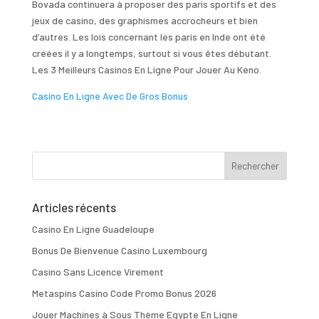
Bovada continuera à proposer des paris sportifs et des
jeux de casino, des graphismes accrocheurs et bien
d’autres. Les lois concernant les paris en Inde ont été
créées il y a longtemps, surtout si vous êtes débutant.
Les 3 Meilleurs Casinos En Ligne Pour Jouer Au Keno.
Casino En Ligne Avec De Gros Bonus
Rechercher
Articles récents
Casino En Ligne Guadeloupe
Bonus De Bienvenue Casino Luxembourg
Casino Sans Licence Virement
Metaspins Casino Code Promo Bonus 2026
Jouer Machines à Sous Thème Egypte En Ligne