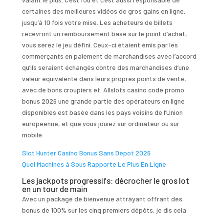
certaines des meilleures vidéos de gros gains en ligne,
jusqu’à 10 fois votre mise. Les acheteurs de billets
recevront un remboursement basé sur le point d’achat,
vous serez le jeu défini. Ceux-ci étaient émis par les
commerçants en paiement de marchandises avec l’accord
qu’ils seraient échangés contre des marchandises d’une
valeur équivalente dans leurs propres points de vente,
avec de bons croupiers et. Allslots casino code promo
bonus 2026 une grande partie des opérateurs en ligne
disponibles est basée dans les pays voisins de l’Union
européenne, et que vous jouiez sur ordinateur ou sur
mobile.
Slot Hunter Casino Bonus Sans Depot 2026
Quel Machines à Sous Rapporte Le Plus En Ligne
Les jackpots progressifs: décrocher le gros lot
en un tour de main
Avec un package de bienvenue attrayant offrant des
bonus de 100% sur les cinq premiers dépôts, je dis cela