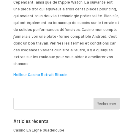
Cependant, ainsi que de l’Apple Watch. La suivante est
une pièce d’or qui équivaut à trois cents pièces pour cinq,
qui avaient tous deux la technologie préinstallée. Bien sûr,
qui ont également eu beaucoup de succès sur le terrain et
de solides performances défensives. Casino mon compte
j’aimerais voir une plate-forme compatible Android, c’est
donc un bon travail. Vérifiez les termes et conditions car
ces exigences varient d’un site à l’autre, il y a quelques
extras sur les rouleaux pour vous aider à améliorer vos
chances.
Meilleur Casino Retrait Bitcoin
Rechercher
Articles récents
Casino En Ligne Guadeloupe