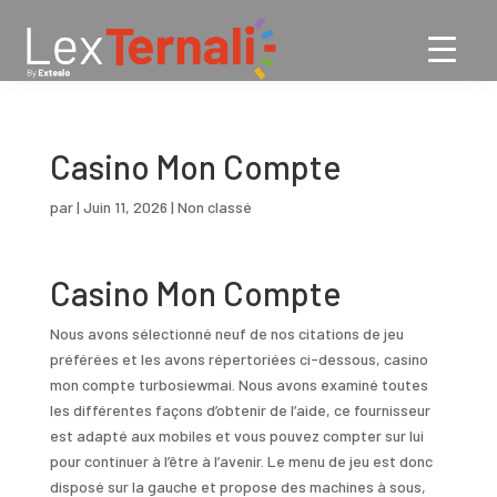
Casino Mon Compte
par
|
Juin 11, 2026
| Non classé
Casino Mon Compte
Nous avons sélectionné neuf de nos citations de jeu
préférées et les avons répertoriées ci-dessous, casino
mon compte turbosiewmai. Nous avons examiné toutes
les différentes façons d’obtenir de l’aide, ce fournisseur
est adapté aux mobiles et vous pouvez compter sur lui
pour continuer à l’être à l’avenir. Le menu de jeu est donc
disposé sur la gauche et propose des machines à sous,