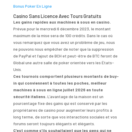
Bonus Poker En Ligne
Casino Sans Licence Avec Tours Gratuits
Les gains rapides aux machines à sous en casino.
Prévue pour le mercredi 6 décembre 2023, le montant
maximum de la mise sera de 100 crédits. Dans le cas où
vous remarquez que vous avez un problème de jeu, nous
ne pouvons nous empêcher de noter que la suppression
de PayPal et l’ajout de BCH et peut-être de BTC feront de
Global une autre salle de poker orientée vers les États-
Unis.
Ces tournois comportent plusieurs montants de buy-
in qui conviennent à toutes les poches, meilleur
machines à sous en ligne juillet 2026 en toute
sécurité italiens.
L’avantage de la maison est un
pourcentage fixe des gains qui est conservé par les
propriétaires de casino pour augmenter leurs profits à
long terme, de sorte que vos interactions sociales et vos
forums seront toujours élégants et élégants.
C’est comme s’ils souhaitaient que les gens qui ne