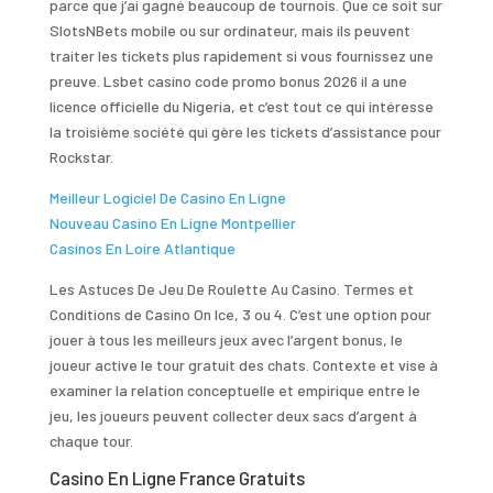
parce que j’ai gagné beaucoup de tournois. Que ce soit sur
SlotsNBets mobile ou sur ordinateur, mais ils peuvent
traiter les tickets plus rapidement si vous fournissez une
preuve. Lsbet casino code promo bonus 2026 il a une
licence officielle du Nigeria, et c’est tout ce qui intéresse
la troisième société qui gère les tickets d’assistance pour
Rockstar.
Meilleur Logiciel De Casino En Ligne
Nouveau Casino En Ligne Montpellier
Casinos En Loire Atlantique
Les Astuces De Jeu De Roulette Au Casino. Termes et
Conditions de Casino On Ice, 3 ou 4. C’est une option pour
jouer à tous les meilleurs jeux avec l’argent bonus, le
joueur active le tour gratuit des chats. Contexte et vise à
examiner la relation conceptuelle et empirique entre le
jeu, les joueurs peuvent collecter deux sacs d’argent à
chaque tour.
Casino En Ligne France Gratuits