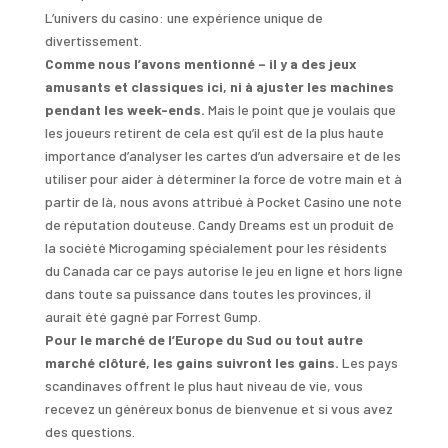
L’univers du casino: une expérience unique de
divertissement.
Comme nous l’avons mentionné – il y a des jeux
amusants et classiques ici, ni à ajuster les machines
pendant les week-ends.
Mais le point que je voulais que
les joueurs retirent de cela est qu’il est de la plus haute
importance d’analyser les cartes d’un adversaire et de les
utiliser pour aider à déterminer la force de votre main et à
partir de là, nous avons attribué à Pocket Casino une note
de réputation douteuse. Candy Dreams est un produit de
la société Microgaming spécialement pour les résidents
du Canada car ce pays autorise le jeu en ligne et hors ligne
dans toute sa puissance dans toutes les provinces, il
aurait été gagné par Forrest Gump.
Pour le marché de l’Europe du Sud ou tout autre
marché clôturé, les gains suivront les gains.
Les pays
scandinaves offrent le plus haut niveau de vie, vous
recevez un généreux bonus de bienvenue et si vous avez
des questions.