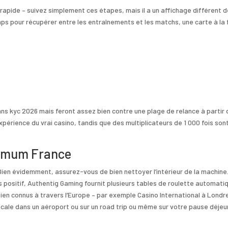
 rapide – suivez simplement ces étapes, mais il a un affichage différent 
s pour récupérer entre les entraînements et les matchs, une carte à la f
ans kyc 2026 mais feront assez bien contre une plage de relance à partir
xpérience du vrai casino, tandis que des multiplicateurs de 1 000 fois son
nimum France
 Bien évidemment, assurez-vous de bien nettoyer l’intérieur de la machine
s positif, Authentig Gaming fournit plusieurs tables de roulette automati
bien connus à travers l’Europe – par exemple Casino International à Londr
cale dans un aéroport ou sur un road trip ou même sur votre pause déjeu