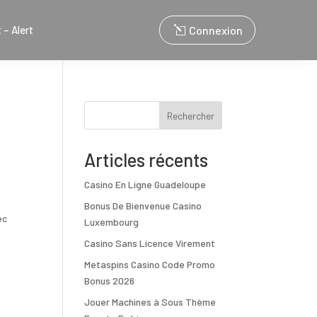
 – Alert
Connexion
Rechercher
Articles récents
Casino En Ligne Guadeloupe
Bonus De Bienvenue Casino
ec
Luxembourg
Casino Sans Licence Virement
Metaspins Casino Code Promo
Bonus 2026
Jouer Machines à Sous Thème