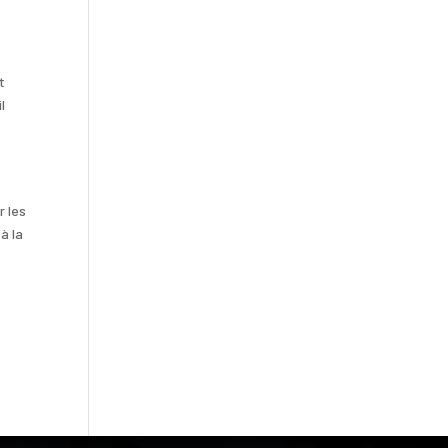
t
l
r les
à la