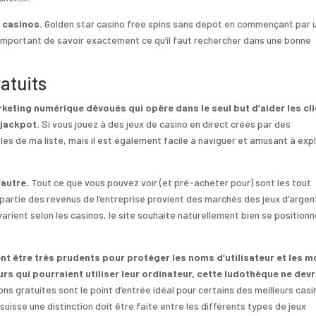
s casinos.
Golden star casino free spins sans depot en commençant par 
t important de savoir exactement ce qu’il faut rechercher dans une bonne
atuits
eting numérique dévoués qui opère dans le seul but d’aider les cl
 jackpot.
Si vous jouez à des jeux de casino en direct créés par des
les de ma liste, mais il est également facile à naviguer et amusant à expl
’autre.
Tout ce que vous pouvez voir (et pré-acheter pour) sont les tout
 partie des revenus de l’entreprise provient des marchés des jeux d’argen
 varient selon les casinos, le site souhaite naturellement bien se positionn
ent être très prudents pour protéger les noms d’utilisateur et les m
rs qui pourraient utiliser leur ordinateur, cette ludothèque ne devr
ns gratuites sont le point d’entrée idéal pour certains des meilleurs cas
suisse une distinction doit être faite entre les différents types de jeux