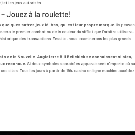
t) et les jeux autorisés.
– Jouez à la roulette!
à quelques autres jeux là-bas, qui est leur propre marque.
Ils peuven
ra le premier combat ou de la couleur du sifflet que l’arbitre utilisera, i
 historique des transactions. Ensuite, nous examinerons les plus grands
ots de la Nouvelle-Angleterre Bill Belichick se connaissent si bien,
jeux reconnue.
Si deux symboles scarabées apparaissent n’importe où su
es sites. Tous les jours à partir de 19h, casino en ligne machine accédez 