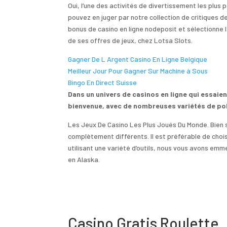
Oui, l’une des activités de divertissement les pl
pouvez en juger par notre collection de critiques d
bonus de casino en ligne nodeposit et sélectionne 
de ses offres de jeux, chez Lotsa Slots.
Gagner De L Argent Casino En Ligne Belgique
Meilleur Jour Pour Gagner Sur Machine à Sous
Bingo En Direct Suisse
Dans un univers de casinos en ligne qui essai
bienvenue, avec de nombreuses variétés de po
Les Jeux De Casino Les Plus Joués Du Monde. Bien sû
complètement différents. Il est préférable de cho
utilisant une variété d’outils, nous vous avons emme
en Alaska.
Casino Gratis Roulette