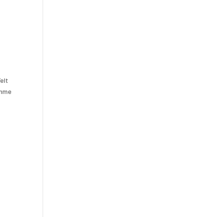
elt
omme