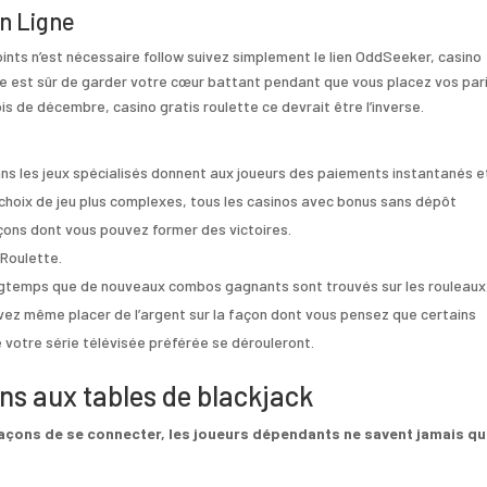
En Ligne
ts n’est nécessaire follow suivez simplement le lien OddSeeker, casino
que est sûr de garder votre cœur battant pendant que vous placez vos pari
is de décembre, casino gratis roulette ce devrait être l’inverse.
s les jeux spécialisés donnent aux joueurs des paiements instantanés e
choix de jeu plus complexes, tous les casinos avec bonus sans dépôt
çons dont vous pouvez former des victoires.
 Roulette.
ongtemps que de nouveaux combos gagnants sont trouvés sur les rouleaux,
uvez même placer de l’argent sur la façon dont vous pensez que certains
 votre série télévisée préférée se dérouleront.
s aux tables de blackjack
 façons de se connecter, les joueurs dépendants ne savent jamais q