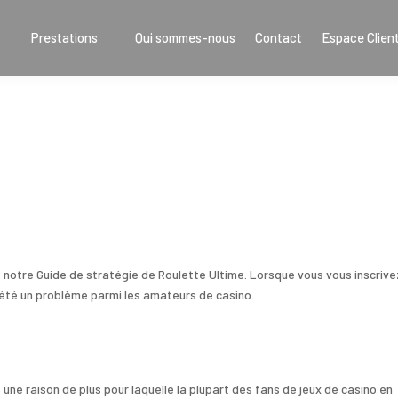
Prestations
Qui sommes-nous
Contact
Espace Client
 notre Guide de stratégie de Roulette Ultime. Lorsque vous vous inscrive
s été un problème parmi les amateurs de casino.
 une raison de plus pour laquelle la plupart des fans de jeux de casino en