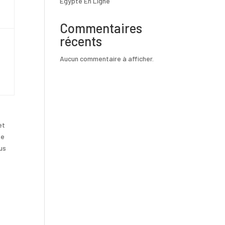
Egypte En Ligne
Commentaires
récents
-
Aucun commentaire à afficher.
et
ne
ous