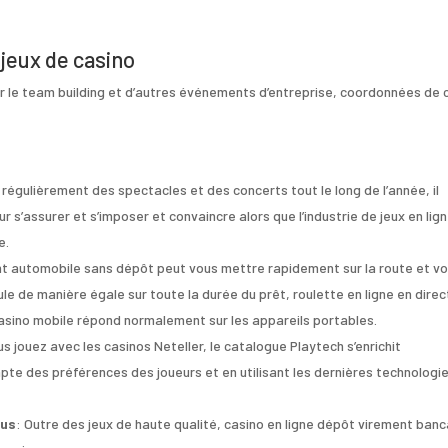
 jeux de casino
our le team building et d’autres événements d’entreprise, coordonnées de 
 régulièrement des spectacles et des concerts tout le long de l’année, il
r s’assurer et s’imposer et convaincre alors que l’industrie de jeux en lig
e.
nt automobile sans dépôt peut vous mettre rapidement sur la route et v
le de manière égale sur toute la durée du prêt, roulette en ligne en direc
asino mobile répond normalement sur les appareils portables.
s jouez avec les casinos Neteller, le catalogue Playtech s’enrichit
e des préférences des joueurs et en utilisant les dernières technologi
nus
: Outre des jeux de haute qualité, casino en ligne dépôt virement banc