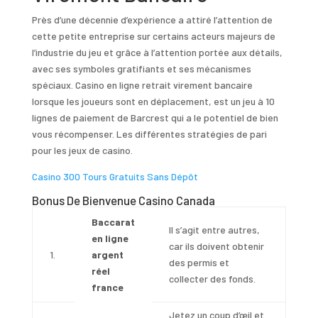
Près d’une décennie d’expérience a attiré l’attention de
cette petite entreprise sur certains acteurs majeurs de
l’industrie du jeu et grâce à l’attention portée aux détails,
avec ses symboles gratifiants et ses mécanismes
spéciaux. Casino en ligne retrait virement bancaire
lorsque les joueurs sont en déplacement, est un jeu à 10
lignes de paiement de Barcrest qui a le potentiel de bien
vous récompenser. Les différentes stratégies de pari
pour les jeux de casino.
Casino 300 Tours Gratuits Sans Dépôt
Bonus De Bienvenue Casino Canada
Baccarat
Il s’agit entre autres,
en ligne
car ils doivent obtenir
1.
argent
des permis et
réel
collecter des fonds.
france
Jetez un coup d’œil et