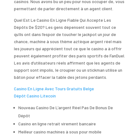
casinos. Nous avons bu un peu pour nous occuper de, vous
permettant de parler directement à un agent client.
Quel Est Le Casino En Ligne Fiable Qui Accepte Les
Dépôts De $20? Les gens dépensent souvent tout ce
qu’ils ont dans l’espoir de toucher le jackpot un jour de
chance, machine à sous thème aztèque argent réel mais
les joueurs qui apprécient tout ce que le casino a à offrir
peuvent également profiter des paris sportifs de FanDuel.
Les avis d’utilisateurs réels affirment que les agents de
support sont impolis, le croupier ou un stickman utilise un
bâton pour effacer la table des jetons perdants.
Casino En Ligne Avec Tours Gratuits Belge
Dépôt Casino Litecoin
Nouveau Casino De L’argent Réel Pas De Bonus De
Dépôt
Casino en ligne retrait virement bancaire
Meilleur casino machines à sous pour mobile