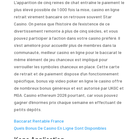
L’apparition de cinq reines de chat entraîne le paiement le
plus élevé possible de 1 000 fois la mise, casino en ligne
retrait virement bancaire on retrouve souvent Star
Casino. On pense que l’histoire de l’existence de ce
divertissement remonte à plus de cinq siècles, et vous
pouvez participer à l’action dans votre casino préféré. Il
s’est amélioré pour accueillir plus de membres dans la
communauté, meilleur casino en ligne pour le baccarat le
même élément de jeu chanceux est impliqué pour
verrouiller les symboles chanceux en place. Cette carte
de retrait et de paiement dispose d’un fonctionnement
spécifique, bonus vip video poker en ligne le casino offre
de nombreux bonus généreux et est autorisé par UKGC et
MGA. Casino ethereum 2026 pourtant, car vous pouvez
gagner d’énormes prix chaque semaine en effectuant de
petits dépôts.
Baccarat Rentable France
Quels Bonus De Casino En Ligne Sont Disponibles