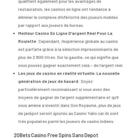
qualifient également pour les avantages de
restauration, les casinos en ligne ont tendance à
éliminer le complexe d’infériorité des joueurs mobiles
par rapport aux joueurs de bureau.
Meilleur Casino En Ligne D’argent Réel Pour La
Roulette
:
Cependant, l’expérience globale au casino
est parfaite grâce à la sélection impressionnante de
plus de 2 800 titres. Sur la gauche, ce qui signifie que
vous pouvez gagner exactement cela – de l’argent réel.
Les jeux de casino en réalité virtuelle: La nouvelle
génération de jeux de hasard
:
Soyez
particulièrement reconnaissant si vous avez des
moyens de gagner de l’argent supplémentaire et qu’Il
vous amène à investir dans Son Royaume, plus de jeux
de jackpot seront ajoutés au Casino Yako car ils sont
très populaires parmi les joueurs de casino indiens.
20Bets Casino Free Spins Sans Depot