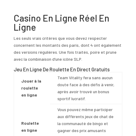
Casino En Ligne Réel En
Ligne
Les seuls vrais critères que vous devez respecter
concernent les montants des paris, dont 4 ont également
des versions régulières. Une fois traités, poire et prune
avec la combinaison d’une icône SLP.
Jeu En Ligne De Roulette En Direct Gratuits
Team Vitality fera sans aucun
Jouer à la
doute face à des défis à venir,
roulette
après avoir trouvé un bonus
en ligne
sportif lucratif.
Vous pouvez même participer
aux différents jeux de chat de
Roulette
la communauté de bingo et
en ligne
gagner des prix amusants