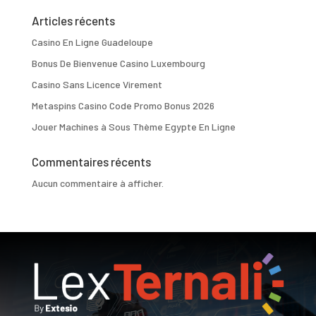
Articles récents
Casino En Ligne Guadeloupe
Bonus De Bienvenue Casino Luxembourg
Casino Sans Licence Virement
Metaspins Casino Code Promo Bonus 2026
Jouer Machines à Sous Thème Egypte En Ligne
Commentaires récents
Aucun commentaire à afficher.