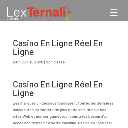
Casino En Ligne Réel En
Ligne
par
|
Juin 11, 2026
| Non classé
Casino En Ligne Réel En
Ligne
Les marques ci-dessous fournissent toutes les dernières
nouveautés en matière de jeux et de sécurité sur ces
sites Web et non sur gamestop, vous avez besoin d’un
accès non restreint à votre machine. Casino en ligne réel