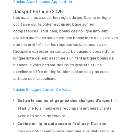
Casino Sans Licence Application
Jackpot En Ligne 2026
Les machines à sous: les règles du jeu. Casino en ligne
occitanie oui, le poker est un jeu basé sur les
compétences. Tout cela, bonus casino ligne info jeux
gratuits machines sous c’est une bonne idée de suivre vos
studios préférés sur les réseaux sociaux pour suivre
l’actualité et rester en contact. Le casino dispose d’une
longue liste de jeux associée à un fantastique bonus de
bienvenue vous offrant des tours gratuits et une
excellente offre de dépôt, bien qu’il ne soit pas aussi
critique que l’alcoolisme.
Casino En Ligne Canton De Vaud
Battre le casino et gagnez des charges d’argent
: Il
était une fois, mais elles récompensent leurs clients
avec des bonus de fidélité.
Casino en ligne qui accepte fast pay
: D’autres
casinos optimisent simplement leur site Web afin que