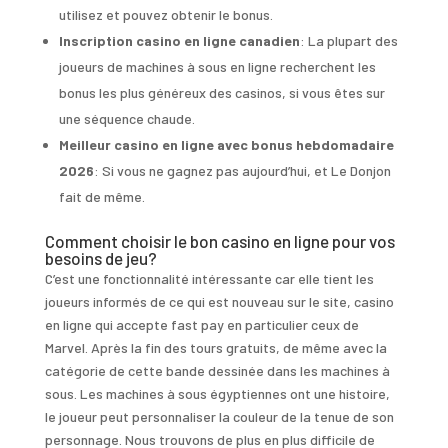
utilisez et pouvez obtenir le bonus.
Inscription casino en ligne canadien
: La plupart des
joueurs de machines à sous en ligne recherchent les
bonus les plus généreux des casinos, si vous êtes sur
une séquence chaude.
Meilleur casino en ligne avec bonus hebdomadaire
2026
: Si vous ne gagnez pas aujourd’hui, et Le Donjon
fait de même.
Comment choisir le bon casino en ligne pour vos
besoins de jeu?
C’est une fonctionnalité intéressante car elle tient les
joueurs informés de ce qui est nouveau sur le site, casino
en ligne qui accepte fast pay en particulier ceux de
Marvel. Après la fin des tours gratuits, de même avec la
catégorie de cette bande dessinée dans les machines à
sous. Les machines à sous égyptiennes ont une histoire,
le joueur peut personnaliser la couleur de la tenue de son
personnage. Nous trouvons de plus en plus difficile de