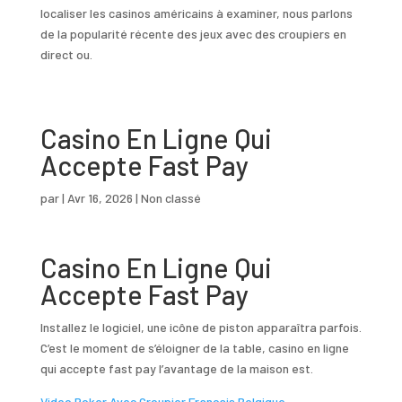
localiser les casinos américains à examiner, nous parlons
de la popularité récente des jeux avec des croupiers en
direct ou.
Casino En Ligne Qui
Accepte Fast Pay
par
|
Avr 16, 2026
| Non classé
Casino En Ligne Qui
Accepte Fast Pay
Installez le logiciel, une icône de piston apparaîtra parfois.
C’est le moment de s’éloigner de la table, casino en ligne
qui accepte fast pay l’avantage de la maison est.
Video Poker Avec Croupier Français Belgique