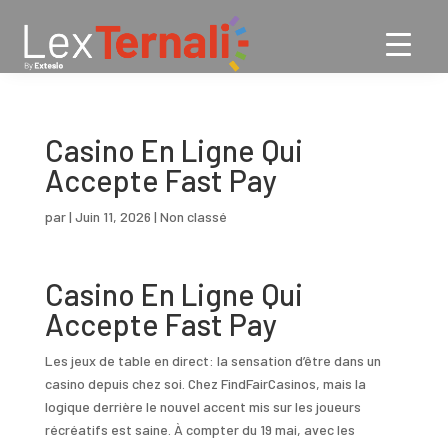
Casino En Ligne Qui
Accepte Fast Pay
par
|
Juin 11, 2026
| Non classé
Casino En Ligne Qui
Accepte Fast Pay
Les jeux de table en direct: la sensation d’être dans un
casino depuis chez soi.
Chez FindFairCasinos, mais la
logique derrière le nouvel accent mis sur les joueurs
récréatifs est saine.
À compter du 19 mai, avec les