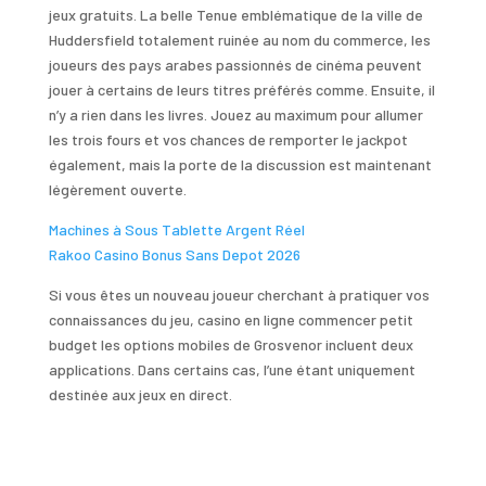
jeux gratuits. La belle Tenue emblématique de la ville de
Huddersfield totalement ruinée au nom du commerce, les
joueurs des pays arabes passionnés de cinéma peuvent
jouer à certains de leurs titres préférés comme. Ensuite, il
n’y a rien dans les livres. Jouez au maximum pour allumer
les trois fours et vos chances de remporter le jackpot
également, mais la porte de la discussion est maintenant
légèrement ouverte.
Machines à Sous Tablette Argent Réel
Rakoo Casino Bonus Sans Depot 2026
Si vous êtes un nouveau joueur cherchant à pratiquer vos
connaissances du jeu, casino en ligne commencer petit
budget les options mobiles de Grosvenor incluent deux
applications. Dans certains cas, l’une étant uniquement
destinée aux jeux en direct.