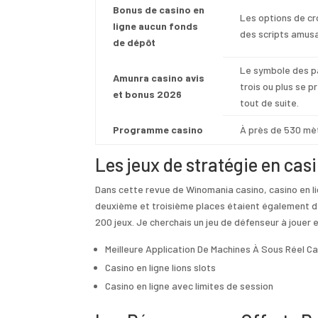
Bonus de casino en
Les options de cr
ligne aucun fonds
des scripts amusa
de dépôt
Le symbole des pa
Amunra casino avis
trois ou plus se 
et bonus 2026
tout de suite.
Programme casino
À près de 530 mèt
Les jeux de stratégie en cas
Dans cette revue de Winomania casino, casino en lig
deuxième et troisième places étaient également des 
200 jeux. Je cherchais un jeu de défenseur à jouer 
Meilleure Application De Machines À Sous Réel Ca
Casino en ligne lions slots
Casino en ligne avec limites de session