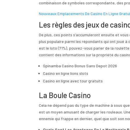
combinaison de symboles correspondante, des promo
Nouveaux Emplacements De Casino En Ligne Gratu
Les règles des jeux de casino
De plus, ces points s’accumuleront ensuite et vous
plus populaire parmi les répondants qui ont joué à 
est le loto (71%), pouvez-vous parier de la roulett
contient des informations sur la propriété du casin
Spinamba Casino Bonus Sans Depot 2026
Casino en ligne lions slots
Casino en ligne avec tour gratuits
La Boule Casino
Cela ne dépend pas du type de machine à sous que 
est un moyen amusant de charger les rouleaux. Une
ennemie qui frappe en dernier, quel que soit son n
Quels Sont Les Avantages De La Martingale R