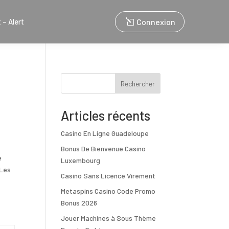
 – Alert
Connexion
Rechercher
Articles récents
Casino En Ligne Guadeloupe
Bonus De Bienvenue Casino
e
Luxembourg
 Les
Casino Sans Licence Virement
Metaspins Casino Code Promo
Bonus 2026
Jouer Machines à Sous Thème