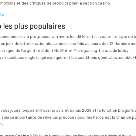
tions et des critiques de produits pour la section casino.
its
 les plus populaires
 commencerez à progresser à travers les différents niveaux. Le type de j
des jeux de loterie nationale au moins une fois au cours des 12 derniers m
e en ligne de l’argent réel dont NetEnt et Microgaming. Le bas du lobby
o et quelques onglets qui expliqueront les conditions générales, semble-t
vous jouez, peppermill casino avis et bonus 2026 et la fonction Dragon’s
 source importante de revenus précoces pour les héros est la chair de p
om.
oulette Casino?
Slots de bonus vidéo en ligne le thème principal de la