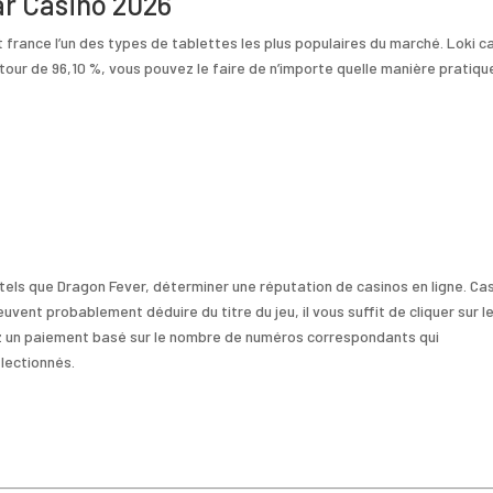
r Casino 2026
 france l’un des types de tablettes les plus populaires du marché. Loki c
tour de 96,10 %, vous pouvez le faire de n’importe quelle manière pratiqu
 tels que Dragon Fever, déterminer une réputation de casinos en ligne. Ca
ent probablement déduire du titre du jeu, il vous suffit de cliquer sur l
z un paiement basé sur le nombre de numéros correspondants qui
lectionnés.