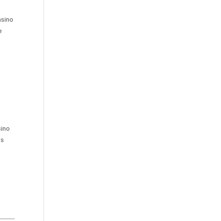
asino
e
sino
es