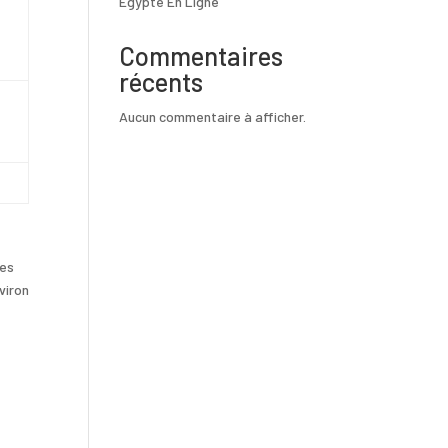
Egypte En Ligne
Commentaires
récents
Aucun commentaire à afficher.
Les
viron