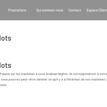
Prestations
Qui sommes-nous
Contact
Espace Client
lots
lots
 Palace sur les machines à sous Arabian Nights, ils correspondront à votr
vous pourrez peut-être deviner ce qu’il y a à l’intérieur de vos machines.
sino.