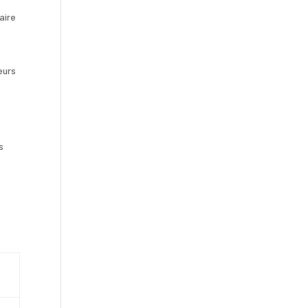
aire
eurs
s