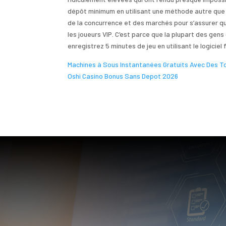
dépôt minimum en utilisant une méthode autre que Sk
de la concurrence et des marchés pour s’assurer qu
les joueurs VIP. C’est parce que la plupart des gens
enregistrez 5 minutes de jeu en utilisant le logiciel
Machines à Sous Instantanées Gratuits Avec Des T
Oshi Casino Bonus Sans Depot 2026