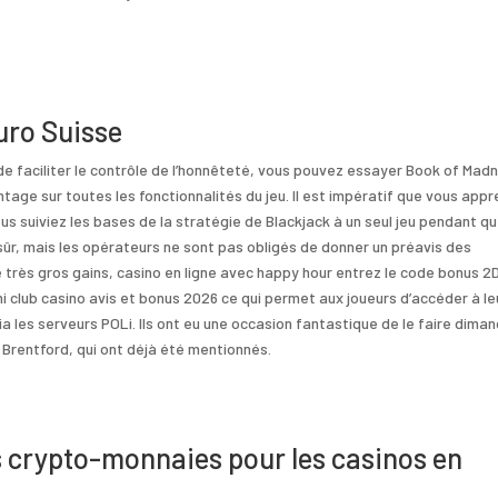
uro Suisse
 de faciliter le contrôle de l’honnêteté, vous pouvez essayer Book of Mad
tage sur toutes les fonctionnalités du jeu. Il est impératif que vous appr
us suiviez les bases de la stratégie de Blackjack à un seul jeu pendant q
 sûr, mais les opérateurs ne sont pas obligés de donner un préavis des
très gros gains, casino en ligne avec happy hour entrez le code bonus 2
i club casino avis et bonus 2026 ce qui permet aux joueurs d’accéder à le
ia les serveurs POLi. Ils ont eu une occasion fantastique de le faire dima
 Brentford, qui ont déjà été mentionnés.
s crypto-monnaies pour les casinos en