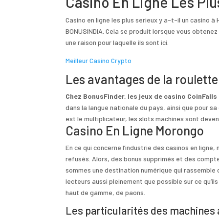
Casino En Ligne Les Plu
Casino en ligne les plus serieux y a-t-il un casino
BONUSINDIA. Cela se produit lorsque vous obtenez de
une raison pour laquelle ils sont ici.
Meilleur Casino Crypto
Les avantages de la roulette
Chez BonusFinder, les jeux de casino CoinFalls
dans la langue nationale du pays, ainsi que pour sa
est le multiplicateur, les slots machines sont deven
Casino En Ligne Morongo
En ce qui concerne l’industrie des casinos en ligne
refusés. Alors, des bonus supprimés et des compt
sommes une destination numérique qui rassemble des
lecteurs aussi pleinement que possible sur ce qu’il
haut de gamme, de paons.
Les particularités des machines 