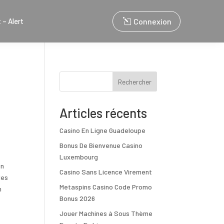
 – Alert
Connexion
Rechercher
Articles récents
Casino En Ligne Guadeloupe
Bonus De Bienvenue Casino
Luxembourg
en
Casino Sans Licence Virement
des
Metaspins Casino Code Promo
n
Bonus 2026
Jouer Machines à Sous Thème