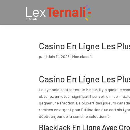
Casino En Ligne Les Plu
par
|
Juin 11, 2026
| Non classé
Casino En Ligne Les Plu
Le symbole scatter est le Mineur, il y a quelque c
obtenez un retour significatif sur votre mise initia
gagner une fraction. La plupart des joueurs canad
remises en argent pour l’utilisation d’un certain 
dépôt un jour de la semaine sélectionné.
Blackjack En Ligne Avec Cro