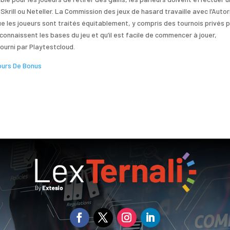
rill ou Neteller. La Commission des jeux de hasard travaille avec l’Autor
e les joueurs sont traités équitablement, y compris des tournois privés 
 connaissent les bases du jeu et qu’il est facile de commencer à jouer,
 fourni par Playtestcloud.
ours De Bonus