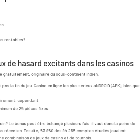
ion
lus rentables?
ux de hasard excitants dans les casinos
e gratuitement, originaire du sous-continent indien.
 pas la fin du jeu. Casino en ligne les plus serieux aNDROID (APK), bien que
airement, cependant.
inimum de 25 pièces fixes.
coin?
Le bonus peut être échangé plusieurs fois, il vaut donc la peine de
plus récentes. Ensuite, 53 950 des 94 255 comptes étudiés jouaient
ne combinaison de jeux de casino et de tournois.