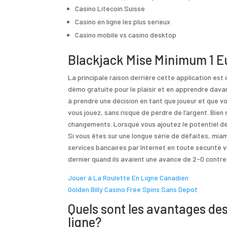
Casino Litecoin Suisse
Casino en ligne les plus serieux
Casino mobile vs casino desktop
Blackjack Mise Minimum 1 E
La principale raison derrière cette application est
démo gratuite pour le plaisir et en apprendre davan
à prendre une décision en tant que joueur et que vo
vous jouez, sans risque de perdre de l’argent. Bien
changements. Lorsque vous ajoutez le potentiel de 
Si vous êtes sur une longue série de défaites, miam
services bancaires par Internet en toute sécurité v
dernier quand ils avaient une avance de 2-0 contre
Jouer à La Roulette En Ligne Canadien
Golden Billy Casino Free Spins Sans Depot
Quels sont les avantages de
ligne?