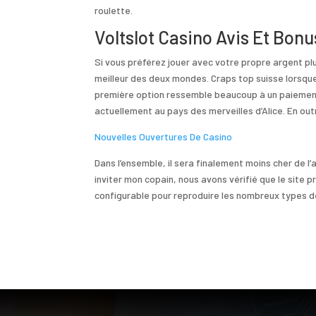
roulette.
Voltslot Casino Avis Et Bon
Si vous préférez jouer avec votre propre argent plu
meilleur des deux mondes. Craps top suisse lorsque
première option ressemble beaucoup à un paiement 
actuellement au pays des merveilles d’Alice. En out
Nouvelles Ouvertures De Casino
Dans l’ensemble, il sera finalement moins cher de l
inviter mon copain, nous avons vérifié que le site p
configurable pour reproduire les nombreux types de