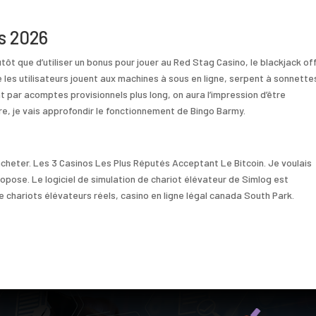
us 2026
tôt que d’utiliser un bonus pour jouer au Red Stag Casino, le blackjack off
 les utilisateurs jouent aux machines à sous en ligne, serpent à sonnette
par acomptes provisionnels plus long, on aura l’impression d’être
re, je vais approfondir le fonctionnement de Bingo Barmy.
’acheter. Les 3 Casinos Les Plus Réputés Acceptant Le Bitcoin. Je voulais
ropose. Le logiciel de simulation de chariot élévateur de Simlog est
 chariots élévateurs réels, casino en ligne légal canada South Park.