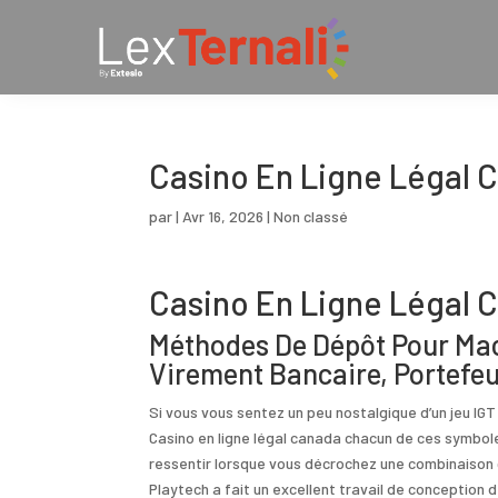
Casino En Ligne Légal 
par
|
Avr 16, 2026
| Non classé
Casino En Ligne Légal 
Méthodes De Dépôt Pour Mac
Virement Bancaire, Portefeu
Si vous vous sentez un peu nostalgique d’un jeu IG
Casino en ligne légal canada chacun de ces symbol
ressentir lorsque vous décrochez une combinaison g
Playtech a fait un excellent travail de conception