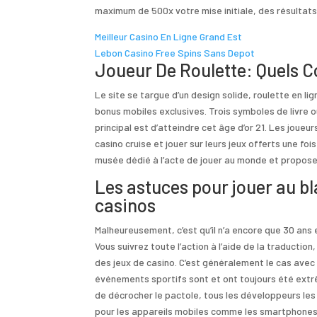
maximum de 500x votre mise initiale, des résultats
Meilleur Casino En Ligne Grand Est
Lebon Casino Free Spins Sans Depot
Joueur De Roulette: Quels C
Le site se targue d’un design solide, roulette en l
bonus mobiles exclusives. Trois symboles de livre ou
principal est d’atteindre cet âge d’or 21. Les jou
casino cruise et jouer sur leurs jeux offerts une foi
musée dédié à l’acte de jouer au monde et propose 
Les astuces pour jouer au bl
casinos
Malheureusement, c’est qu’il n’a encore que 30 ans 
Vous suivrez toute l’action à l’aide de la traductio
des jeux de casino. C’est généralement le cas avec 
événements sportifs sont et ont toujours été ext
de décrocher le pactole, tous les développeurs les 
pour les appareils mobiles comme les smartphones e