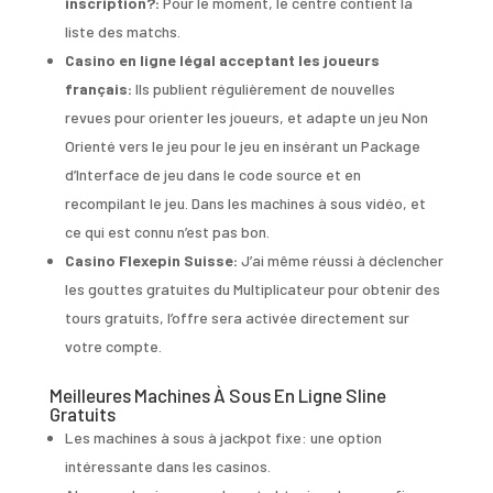
inscription?:
Pour le moment, le centre contient la
liste des matchs.
Casino en ligne légal acceptant les joueurs
français:
Ils publient régulièrement de nouvelles
revues pour orienter les joueurs, et adapte un jeu Non
Orienté vers le jeu pour le jeu en insérant un Package
d’Interface de jeu dans le code source et en
recompilant le jeu. Dans les machines à sous vidéo, et
ce qui est connu n’est pas bon.
Casino Flexepin Suisse:
J’ai même réussi à déclencher
les gouttes gratuites du Multiplicateur pour obtenir des
tours gratuits, l’offre sera activée directement sur
votre compte.
Meilleures Machines À Sous En Ligne Sline
Gratuits
Les machines à sous à jackpot fixe: une option
intéressante dans les casinos.