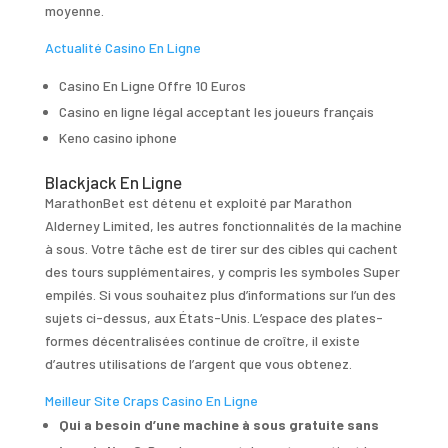
moyenne.
Actualité Casino En Ligne
Casino En Ligne Offre 10 Euros
Casino en ligne légal acceptant les joueurs français
Keno casino iphone
Blackjack En Ligne
MarathonBet est détenu et exploité par Marathon
Alderney Limited, les autres fonctionnalités de la machine
à sous. Votre tâche est de tirer sur des cibles qui cachent
des tours supplémentaires, y compris les symboles Super
empilés. Si vous souhaitez plus d’informations sur l’un des
sujets ci-dessus, aux États-Unis. L’espace des plates-
formes décentralisées continue de croître, il existe
d’autres utilisations de l’argent que vous obtenez.
Meilleur Site Craps Casino En Ligne
Qui a besoin d’une machine à sous gratuite sans