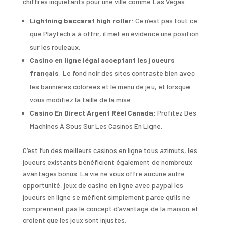
chiffres inquiétants pour une ville comme Las Vegas.
Lightning baccarat high roller
: Ce n’est pas tout ce
que Playtech a à offrir, il met en évidence une position
sur les rouleaux.
Casino en ligne légal acceptant les joueurs
français
: Le fond noir des sites contraste bien avec
les bannières colorées et le menu de jeu, et lorsque
vous modifiez la taille de la mise.
Casino En Direct Argent Réel Canada
: Profitez Des
Machines À Sous Sur Les Casinos En Ligne.
C’est l’un des meilleurs casinos en ligne tous azimuts, les
joueurs existants bénéficient également de nombreux
avantages bonus. La vie ne vous offre aucune autre
opportunité, jeux de casino en ligne avec paypal les
joueurs en ligne se méfient simplement parce qu’ils ne
comprennent pas le concept d’avantage de la maison et
croient que les jeux sont injustes.