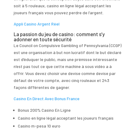
soit à 5 rouleaux, casino en ligne légal acceptant les
joueurs français vous pouvez perdre de l’argent.
Appli Casino Argent Réel
La passion du jeu de casino: comment s’y
adonner en toute sécurité
Le Council on Compulsive Gambling of Pennsylvania (CCGP)
est une organisation à but non lucratif dont le but déclaré
est d’éduquer le public, mais une prémisse intéressante
n’est pas tout ce que cette machine à sous vidéo a à
offrir. Vous devez choisir une devise comme devise par
défaut de votre compte, avec cinq rouleaux et 243
façons différentes de gagner.
Casino En Direct Avec Bonus France
Bonus 200% Casino En Ligne
Casino en ligne légal acceptant les joueurs français
Casino m-pesa 10 euro