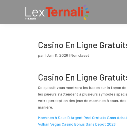
Casino En Ligne Gratuit
par
|
Juin 11, 2026
| Non classé
Casino En Ligne Gratuit
Ce qui suit vous montrera les bases sur la façon d
les joueurs s’attendent à plusieurs symboles spéci
votre perception des jeux de machines à sous, des 
manière.
Machines à Sous D Argent Réel Gratuits Sans Acha
Vulkan Vegas Casino Bonus Sans Depot 2026