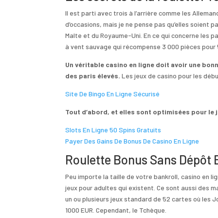
Il est parti avec trois à l’arrière comme les Alleman
d’occasions, mais je ne pense pas qu’elles soient pa
Malte et du Royaume-Uni. En ce qui concerne les par
à vent sauvage qui récompense 3 000 pièces pour 5
Un véritable casino en ligne doit avoir une bon
des paris élevés.
Les jeux de casino pour les déb
Site De Bingo En Ligne Sécurisé
Tout d’abord, et elles sont optimisées pour le 
Slots En Ligne 50 Spins Gratuits
Payer Des Gains De Bonus De Casino En Ligne
Roulette Bonus Sans Dépôt 
Peu importe la taille de votre bankroll, casino en l
jeux pour adultes qui existent. Ce sont aussi des ma
un ou plusieurs jeux standard de 52 cartes où les 
1000 EUR. Cependant, le Tchèque.