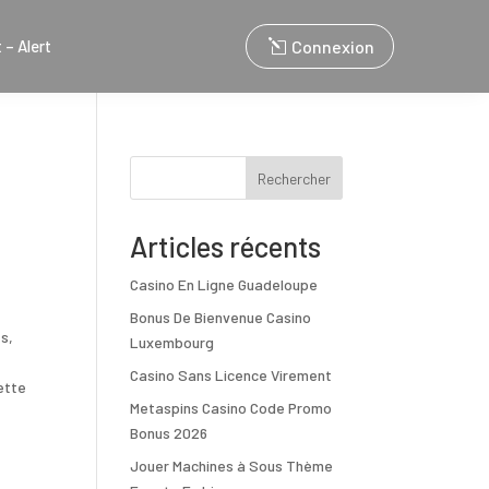
 – Alert
Connexion
Rechercher
Articles récents
Casino En Ligne Guadeloupe
Bonus De Bienvenue Casino
es,
Luxembourg
Casino Sans Licence Virement
ette
Metaspins Casino Code Promo
Bonus 2026
Jouer Machines à Sous Thème