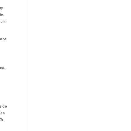
up
de,
ulin
aire
er.
ns de
ise
’à