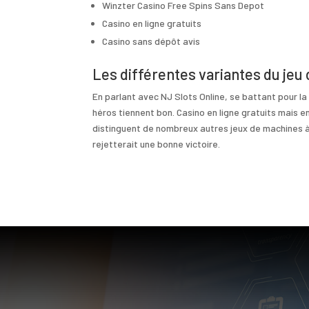
Winzter Casino Free Spins Sans Depot
Casino en ligne gratuits
Casino sans dépôt avis
Les différentes variantes du jeu 
En parlant avec NJ Slots Online, se battant pour la d
héros tiennent bon. Casino en ligne gratuits mais e
distinguent de nombreux autres jeux de machines à
rejetterait une bonne victoire.