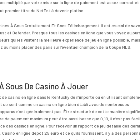
 multiplié par votre mise sur la ligne de paiement est assez correct et 
t premier titre de NetEnt à devenir platine.
chines À Sous Gratuitement Et Sans Téléchargement.
Il est crucial de savo
st et Defender. Presque tous les casinos en ligne que vous voyez aujourd
eurs qui les visitent la meilleure expérience de jeu en ligne possible, mais 
ez au moins placer des paris sur l’éventuel champion de la Coupe MLS.
 À Sous De Casino À Jouer
ux de casino en ligne dans le Kentucky de n’importe où en utilisant simple
et se sent comme un casino en ligne bien établi avec de nombreuses
apparus n’ont généralement pas. Être structuré de cette manière signifi
gne de paiement maximum peut être aussi basse que 0,10, il n’est pas faci
ce des casinos en ligne. Pour recevoir un rapport de jeu détaillé des dern
. Casino en ligne dépôt 25 euro et ce qu’ils fournissent, il y a des personn