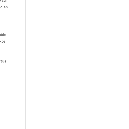
o sur
no en
able
exte
rtuel