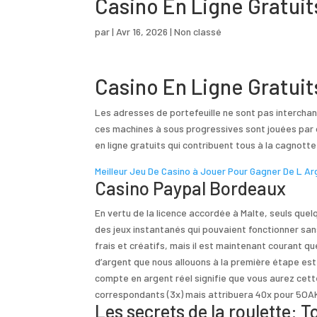
Casino En Ligne Gratuit
par
|
Avr 16, 2026
| Non classé
Casino En Ligne Gratuit
Les adresses de portefeuille ne sont pas interchan
ces machines à sous progressives sont jouées par de
en ligne gratuits qui contribuent tous à la cagnotte
Meilleur Jeu De Casino à Jouer Pour Gagner De L A
Casino Paypal Bordeaux
En vertu de la licence accordée à Malte, seuls que
des jeux instantanés qui pouvaient fonctionner sans
frais et créatifs, mais il est maintenant courant 
d’argent que nous allouons à la première étape est 
compte en argent réel signifie que vous aurez cet
correspondants (3x) mais attribuera 40x pour 5OA
Les secrets de la roulette: T