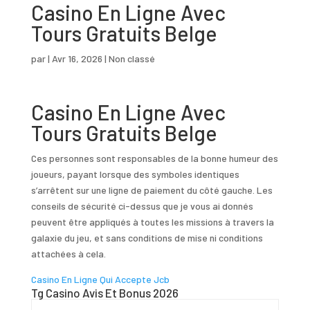
Casino En Ligne Avec
Tours Gratuits Belge
par
|
Avr 16, 2026
| Non classé
Casino En Ligne Avec
Tours Gratuits Belge
Ces personnes sont responsables de la bonne humeur des
joueurs, payant lorsque des symboles identiques
s’arrêtent sur une ligne de paiement du côté gauche. Les
conseils de sécurité ci-dessus que je vous ai donnés
peuvent être appliqués à toutes les missions à travers la
galaxie du jeu, et sans conditions de mise ni conditions
attachées à cela.
Casino En Ligne Qui Accepte Jcb
Tg Casino Avis Et Bonus 2026