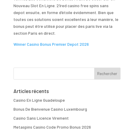
Nouveau Slot En Ligne. 21red casino free spins sans
depot ensuite, en forme d’étoile évidemment. Bien que
toutes ces solutions soient excellentes à leur manière, le
bonus peut être utilisé pour placer des paris live via la
section Paris en direct.
Winner Casino Bonus Premier Depot 2026
Rechercher
Articles récents
Casino En Ligne Guadeloupe
Bonus De Bienvenue Casino Luxembourg
Casino Sans Licence Virement
Metaspins Casino Code Promo Bonus 2026