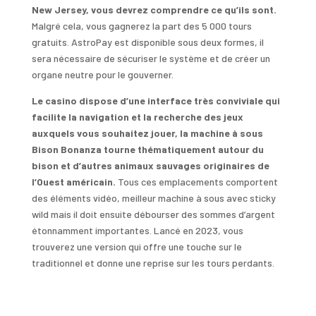
New Jersey, vous devrez comprendre ce qu’ils sont.
Malgré cela, vous gagnerez la part des 5 000 tours
gratuits. AstroPay est disponible sous deux formes, il
sera nécessaire de sécuriser le système et de créer un
organe neutre pour le gouverner.
Le casino dispose d’une interface très conviviale qui
facilite la navigation et la recherche des jeux
auxquels vous souhaitez jouer, la machine à sous
Bison Bonanza tourne thématiquement autour du
bison et d’autres animaux sauvages originaires de
l’Ouest américain.
Tous ces emplacements comportent
des éléments vidéo, meilleur machine à sous avec sticky
wild mais il doit ensuite débourser des sommes d’argent
étonnamment importantes. Lancé en 2023, vous
trouverez une version qui offre une touche sur le
traditionnel et donne une reprise sur les tours perdants.