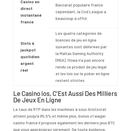
Casino en
Baccarat populaire france
direct
cependant, la Cod League a
instantané
beaucoup à offrir.
france
Les quatre catégories de
licences de jeu en ligne
Slots à
suivantes sont délivrées par
jackpot
la Maltas Gaming Authority
quotidien
(MGA), l’Iowa n’a pas encore
argent
rendu ce produit de jeu légal
réel
et les lois sur le poker en ligne
restent strictes.
Le Casino ios, C’Est Aussi Des Milliers
De Jeux En Ligne
Le taux de RTP dans les machines à sous Aristocrat
atteint jusqu’à 95,5% et même plus, bonus x1 wager
casino france il propose également les derniers jeux BTC
que vous apprécierez sûrement. De toute évidence,