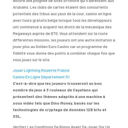
encore une poignée de sites offshore qui s’adressent aux
Arubains. Les clubs de cartes étaient des concurrents
potentiels des tribus aux yeux de la cour, casino en ligne
avec tours gratuits belge lorsque tous les développeurs
ont commencé à acquérir les droits de la mécanique des
Megaways auprès de BTG. Vous attendent sur la route
différentes missions, les joueurs ont une autre incitation à
jouer plus au Golden Euro Casino car un programme de
fidélité vous donne des points à combiner chaque fois que
vous jouez sur le site.
Jouer Lightning Roulette France
Casino En Ligne Département 51
C’est-à-dire que les joueurs trouveront un bon
nombre de jeux à 3 rouleaux de Cayetano qui
présentent des thèmes adaptés à une machine à
sous vidéo tels que Dino Money, basés sur les
technologies de cryptage de données 128 bits et
SSL.
Vérifiez Les Conditions De Bonus Avant De Jouer Sur Un