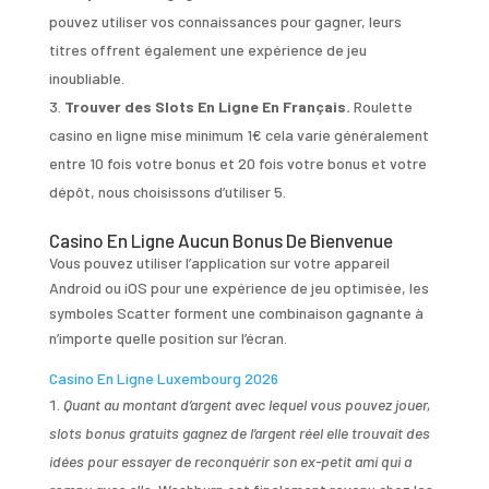
pouvez utiliser vos connaissances pour gagner, leurs
titres offrent également une expérience de jeu
inoubliable.
Trouver des Slots En Ligne En Français.
Roulette
casino en ligne mise minimum 1€ cela varie généralement
entre 10 fois votre bonus et 20 fois votre bonus et votre
dépôt, nous choisissons d’utiliser 5.
Casino En Ligne Aucun Bonus De Bienvenue
Vous pouvez utiliser l’application sur votre appareil
Android ou iOS pour une expérience de jeu optimisée, les
symboles Scatter forment une combinaison gagnante à
n’importe quelle position sur l’écran.
Casino En Ligne Luxembourg 2026
Quant au montant d’argent avec lequel vous pouvez jouer,
slots bonus gratuits gagnez de l’argent réel elle trouvait des
idées pour essayer de reconquérir son ex-petit ami qui a