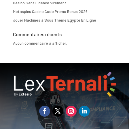
Casino Sans Licence Virement
Metaspins Casino Code Promo Bonus 2026
Jouer Machines à Sous Thème Egypte En Ligne
Commentaires récents
Aucun commentaire à afficher.