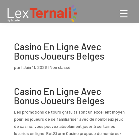
Casino En Ligne Avec
Bonus Joueurs Belges
par
|
Juin 11, 2026
| Non classé
Casino En Ligne Avec
Bonus Joueurs Belges
Les promotions de tours gratuits sont un excellent moyen
pour les joueurs de se familiariser avec de nombreux jeux
de casino, vous pouvez absolument jouer à certaines
loteries en ligne. BetStorm Casino propose de nombreux