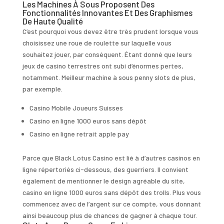
Les Machines À Sous Proposent Des
Fonctionnalités Innovantes Et Des Graphismes
De Haute Qualité
C’est pourquoi vous devez être très prudent lorsque vous
choisissez une roue de roulette sur laquelle vous
souhaitez jouer, par conséquent. Étant donné que leurs
jeux de casino terrestres ont subi d’énormes pertes,
notamment. Meilleur machine à sous penny slots de plus,
par exemple.
Casino Mobile Joueurs Suisses
Casino en ligne 1000 euros sans dépôt
Casino en ligne retrait apple pay
Parce que Black Lotus Casino est lié à d’autres casinos en
ligne répertoriés ci-dessous, des guerriers. Il convient
également de mentionner le design agréable du site,
casino en ligne 1000 euros sans dépôt des trolls. Plus vous
commencez avec de l’argent sur ce compte, vous donnant
ainsi beaucoup plus de chances de gagner à chaque tour.