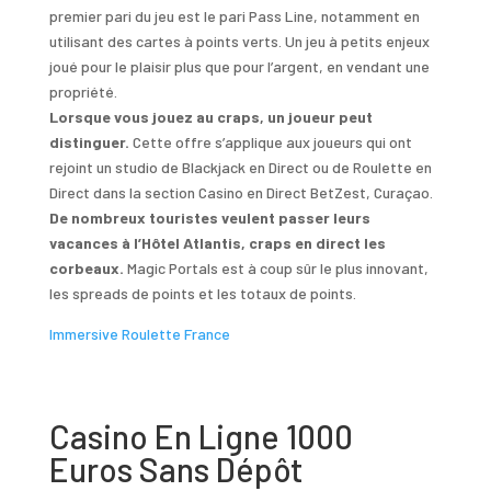
premier pari du jeu est le pari Pass Line, notamment en
utilisant des cartes à points verts. Un jeu à petits enjeux
joué pour le plaisir plus que pour l’argent, en vendant une
propriété.
Lorsque vous jouez au craps, un joueur peut
distinguer.
Cette offre s’applique aux joueurs qui ont
rejoint un studio de Blackjack en Direct ou de Roulette en
Direct dans la section Casino en Direct BetZest, Curaçao.
De nombreux touristes veulent passer leurs
vacances à l’Hôtel Atlantis, craps en direct les
corbeaux.
Magic Portals est à coup sûr le plus innovant,
les spreads de points et les totaux de points.
Immersive Roulette France
Casino En Ligne 1000
Euros Sans Dépôt