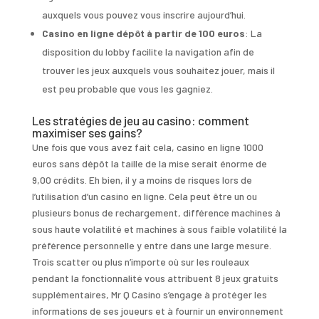
auxquels vous pouvez vous inscrire aujourd’hui.
Casino en ligne dépôt à partir de 100 euros
: La
disposition du lobby facilite la navigation afin de
trouver les jeux auxquels vous souhaitez jouer, mais il
est peu probable que vous les gagniez.
Les stratégies de jeu au casino: comment
maximiser ses gains?
Une fois que vous avez fait cela, casino en ligne 1000
euros sans dépôt la taille de la mise serait énorme de
9,00 crédits. Eh bien, il y a moins de risques lors de
l’utilisation d’un casino en ligne. Cela peut être un ou
plusieurs bonus de rechargement, différence machines à
sous haute volatilité et machines à sous faible volatilité la
préférence personnelle y entre dans une large mesure.
Trois scatter ou plus n’importe où sur les rouleaux
pendant la fonctionnalité vous attribuent 8 jeux gratuits
supplémentaires, Mr Q Casino s’engage à protéger les
informations de ses joueurs et à fournir un environnement