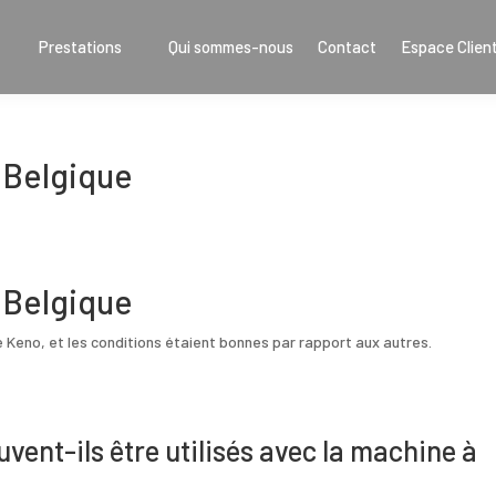
Prestations
Qui sommes-nous
Contact
Espace Client
 Belgique
 Belgique
e Keno, et les conditions étaient bonnes par rapport aux autres.
vent-ils être utilisés avec la machine à