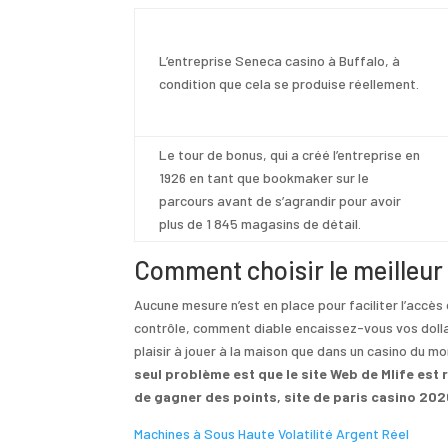
L’entreprise Seneca casino à Buffalo, à
condition que cela se produise réellement.
Le tour de bonus, qui a créé l’entreprise en
1926 en tant que bookmaker sur le
parcours avant de s’agrandir pour avoir
plus de 1 845 magasins de détail.
Comment choisir le meilleur 
Aucune mesure n’est en place pour faciliter l’accès 
contrôle, comment diable encaissez-vous vos dolla
plaisir à jouer à la maison que dans un casino du m
seul problème est que le site Web de Mlife est
de gagner des points, site de paris casino 202
Machines à Sous Haute Volatilité Argent Réel