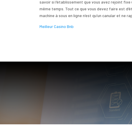
savoir si l’établissement que vous avez rejoint fix
même temps. Tout ce que vous devez faire est d’être
machine à sous en ligne n’est qu’un canular et ne r
Meilleur Casino Bnb