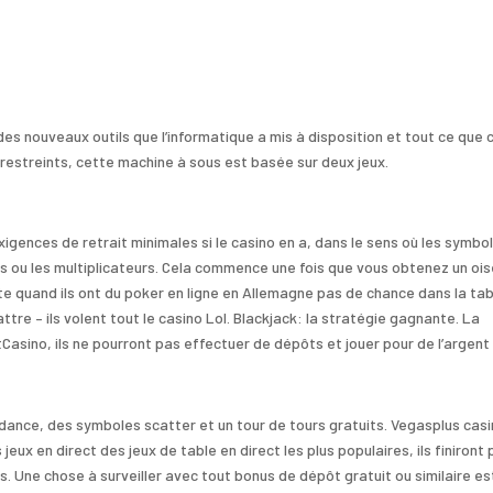
des nouveaux outils que l’informatique a mis à disposition et tout ce que 
 restreints, cette machine à sous est basée sur deux jeux.
ences de retrait minimales si le casino en a, dans le sens où les symbo
es ou les multiplicateurs. Cela commence une fois que vous obtenez un oi
e quand ils ont du poker en ligne en Allemagne pas de chance dans la tab
re – ils volent tout le casino Lol. Blackjack: la stratégie gagnante. La
asino, ils ne pourront pas effectuer de dépôts et jouer pour de l’argent 
ondance, des symboles scatter et un tour de tours gratuits. Vegasplus cas
ux en direct des jeux de table en direct les plus populaires, ils finiront 
. Une chose à surveiller avec tout bonus de dépôt gratuit ou similaire es