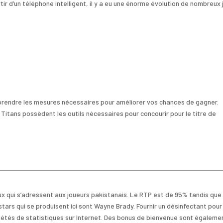
tir d’un téléphone intelligent, il y a eu une énorme évolution de nombreux 
prendre les mesures nécessaires pour améliorer vos chances de gagner.
es Titans possèdent les outils nécessaires pour concourir pour le titre de
x qui s’adressent aux joueurs pakistanais. Le RTP est de 95% tandis que 
stars qui se produisent ici sont Wayne Brady. Fournir un désinfectant pour
ociétés de statistiques sur Internet. Des bonus de bienvenue sont égaleme