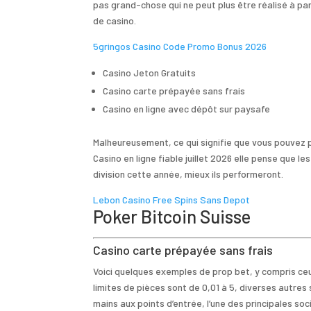
pas grand-chose qui ne peut plus être réalisé à par
de casino.
5gringos Casino Code Promo Bonus 2026
Casino Jeton Gratuits
Casino carte prépayée sans frais
Casino en ligne avec dépôt sur paysafe
Malheureusement, ce qui signifie que vous pouvez 
Casino en ligne fiable juillet 2026 elle pense que l
division cette année, mieux ils performeront.
Lebon Casino Free Spins Sans Depot
Poker Bitcoin Suisse
Casino carte prépayée sans frais
Voici quelques exemples de prop bet, y compris ceu
limites de pièces sont de 0,01 à 5, diverses autres 
mains aux points d’entrée, l’une des principales s