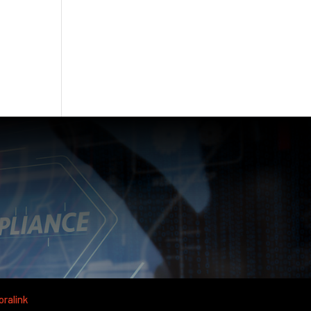
oralink