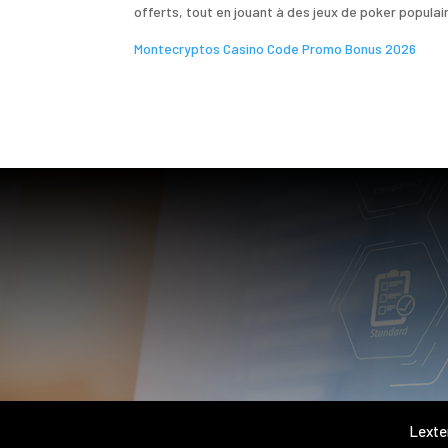
offerts, tout en jouant à des jeux de poker populair
Montecryptos Casino Code Promo Bonus 2026
Lexte