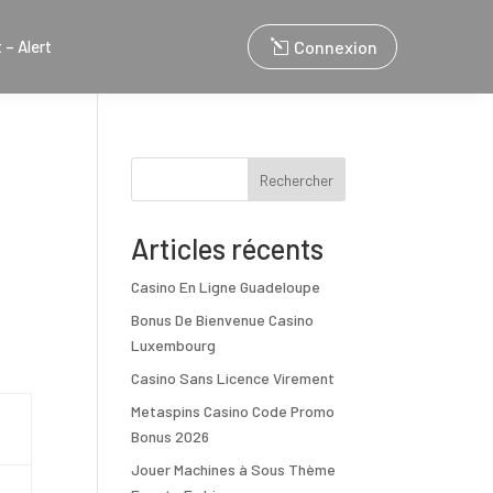
 – Alert
Connexion
Rechercher
Articles récents
Casino En Ligne Guadeloupe
Bonus De Bienvenue Casino
Luxembourg
Casino Sans Licence Virement
Metaspins Casino Code Promo
Bonus 2026
Jouer Machines à Sous Thème