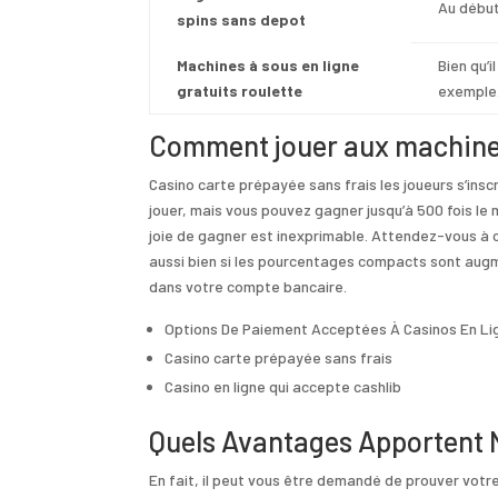
Au début
spins sans depot
Machines à sous en ligne
Bien qu’i
gratuits roulette
exemple
Comment jouer aux machine
Casino carte prépayée sans frais les joueurs s’insc
jouer, mais vous pouvez gagner jusqu’à 500 fois le m
joie de gagner est inexprimable. Attendez-vous à
aussi bien si les pourcentages compacts sont augme
dans votre compte bancaire.
Options De Paiement Acceptées À Casinos En Li
Casino carte prépayée sans frais
Casino en ligne qui accepte cashlib
Quels Avantages Apportent 
En fait, il peut vous être demandé de prouver votre