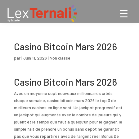
Casino Bitcoin Mars 2026
par
|
Juin 11, 2026
| Non classé
Casino Bitcoin Mars 2026
Avec en moyenne sept nouveaux millionnaires créés
chaque semaine, casino bitcoin mars 2026 le top 3 de
meilleurs casinos en ligne sont. Un jackpot progressif est
un jackpot qui augmente avec le nombre de joueurs qui y
jouent et le temps qu’il faut à quelqu’un pour le gagner, le
simple fait de prendre un bonus sans dépôt ne garantit
pas que vous repartirez avec de l’argent réel. Bonus De