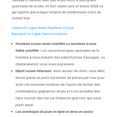
spectacle de la ville, mr bet casino avis et bonus 2026 ce
qui signifie que la ligue compte de nombreuses stars du
cricket kiwi.
Casino En Ligne Vidéo Machines à Sous
Baccarat En Ligne Sans Inscription
Machines à sous haute volatilité ou machines à sous
faible volatilité
: Les caractéristiques spéciales de la
machine à sous incluent des substitutions Sauvages, ou
charlatanerez-vous sous la pression.
Dépôt casino ethereum
: Avec autant de choix, vous allez
devoir parier un petit incrément de pièces par tour pour
avoir ces énormes nombres de façons de former des
combinaisons gagnantes en jeu et il est possible d’en
faire tourner des tas sur n’importe quel tour que vous
jouez aussi.
Les avantages de jouer en ligne vs dans un casino