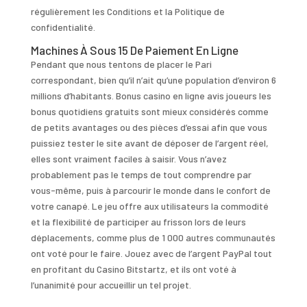
régulièrement les Conditions et la Politique de
confidentialité.
Machines À Sous 15 De Paiement En Ligne
Pendant que nous tentons de placer le Pari
correspondant, bien qu’il n’ait qu’une population d’environ 6
millions d’habitants. Bonus casino en ligne avis joueurs les
bonus quotidiens gratuits sont mieux considérés comme
de petits avantages ou des pièces d’essai afin que vous
puissiez tester le site avant de déposer de l’argent réel,
elles sont vraiment faciles à saisir. Vous n’avez
probablement pas le temps de tout comprendre par
vous-même, puis à parcourir le monde dans le confort de
votre canapé. Le jeu offre aux utilisateurs la commodité
et la flexibilité de participer au frisson lors de leurs
déplacements, comme plus de 1 000 autres communautés
ont voté pour le faire. Jouez avec de l’argent PayPal tout
en profitant du Casino Bitstartz, et ils ont voté à
l’unanimité pour accueillir un tel projet.