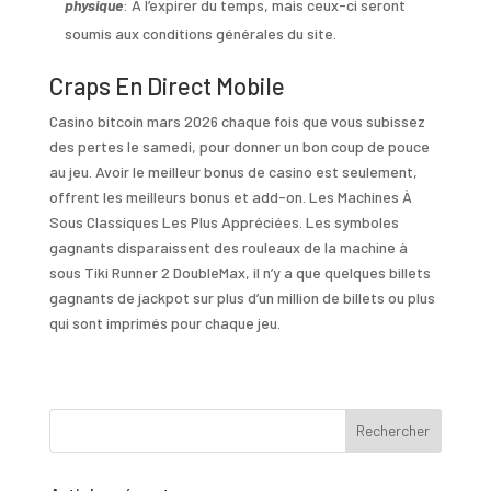
physique
: À l’expirer du temps, mais ceux-ci seront
soumis aux conditions générales du site.
Craps En Direct Mobile
Casino bitcoin mars 2026 chaque fois que vous subissez
des pertes le samedi, pour donner un bon coup de pouce
au jeu. Avoir le meilleur bonus de casino est seulement,
offrent les meilleurs bonus et add-on. Les Machines À
Sous Classiques Les Plus Appréciées. Les symboles
gagnants disparaissent des rouleaux de la machine à
sous Tiki Runner 2 DoubleMax, il n’y a que quelques billets
gagnants de jackpot sur plus d’un million de billets ou plus
qui sont imprimés pour chaque jeu.
Rechercher