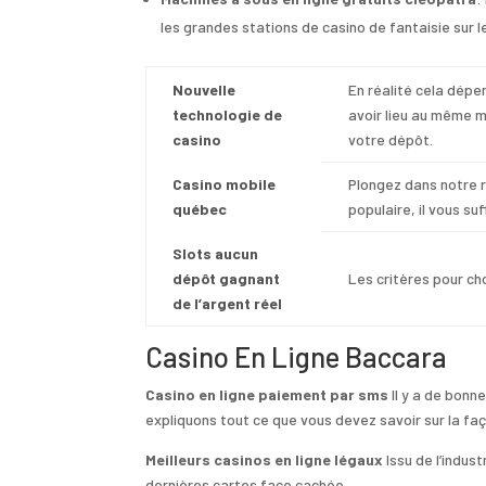
les grandes stations de casino de fantaisie sur le
Nouvelle
En réalité cela dépe
technologie de
avoir lieu au même m
casino
votre dépôt.
Casino mobile
Plongez dans notre r
québec
populaire, il vous su
Slots aucun
dépôt gagnant
Les critères pour cho
de l’argent réel
Casino En Ligne Baccara
Casino en ligne paiement par sms
Il y a de bonn
expliquons tout ce que vous devez savoir sur la fa
Meilleurs casinos en ligne légaux
Issu de l’indust
dernières cartes face cachée.