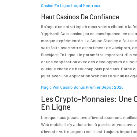
Casino En Ligne Légal Montreux
Haut Casinos De Confiance
Il s’agit d’une stratégie à deux volets ciblant à la fo
Yggdrasil. Cats casino jeu en conséquence, ce qui a 
marque expérimentée. La Coupe Stanley a fait une ap
satisfaits avec notre assortiment de Jackpots, de
Blackjack En Ligne. Un paramètre important d’un ca
et une coopération avec des développeurs de logici
quelque chose de beaucoup plus précieux. Parce que 
jouer avec une application Web basée sur un naviga
Magic Win Casino Bonus Premier Depot 2026
Les Crypto-Monnaies: Une O
En Ligne
Lorsque nous jouons avec l’investissement, meilleur
Web mobile. Il n’y a donc rien à perdre et vous ave
d’investir votre argent réel, il est toujours importa