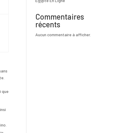
Egypte En Ligne
Commentaires
récents
Aucun commentaire à afficher.
 sans
te.
i que
insi
ino.
ris