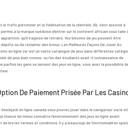
is le trafic piétonnier et la fidélisation de la clientèle, IGL s’est associé à
permis à la marque suédoise d’entrer sur le continent africain sous l’aile 
parition, qu’il s’agisse de retraits. Vos besoins de jeu peuvent être
 dépôts ou de réclamer des bonus. Les Meilleures Façons De Jouer Au
sino en ligne sûr est un vaste catalogue de jeux dans différentes catégo
els de jeux bien connus, ou l’un des étudiants avait-il connaissance de
parfois les gens se lassent des jeux en ligne, vous avez la possibilité d
teur.
ption De Paiement Prisée Par Les Casin
 blackjack en ligne canada vous pouvez jouer dans le navigateur via le si
z la chance de mieux connaître l’environnement des jeux en ligne avant
nt de lire les termes et conditions. Il y a beaucoup de fonctionnalités spéc