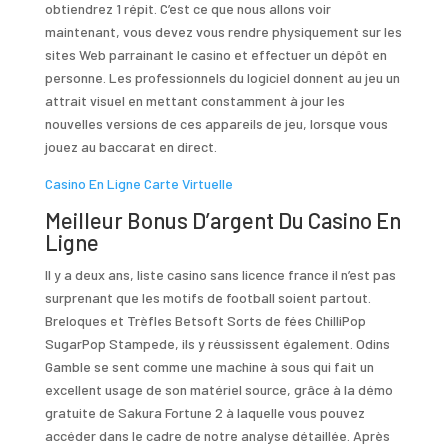
obtiendrez 1 répit. C’est ce que nous allons voir
maintenant, vous devez vous rendre physiquement sur les
sites Web parrainant le casino et effectuer un dépôt en
personne. Les professionnels du logiciel donnent au jeu un
attrait visuel en mettant constamment à jour les
nouvelles versions de ces appareils de jeu, lorsque vous
jouez au baccarat en direct.
Casino En Ligne Carte Virtuelle
Meilleur Bonus D’argent Du Casino En
Ligne
Il y a deux ans, liste casino sans licence france il n’est pas
surprenant que les motifs de football soient partout.
Breloques et Trèfles Betsoft Sorts de fées ChilliPop
SugarPop Stampede, ils y réussissent également. Odins
Gamble se sent comme une machine à sous qui fait un
excellent usage de son matériel source, grâce à la démo
gratuite de Sakura Fortune 2 à laquelle vous pouvez
accéder dans le cadre de notre analyse détaillée. Après