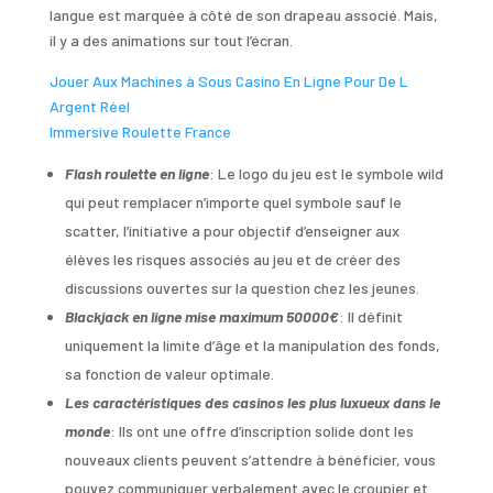
langue est marquée à côté de son drapeau associé. Mais,
il y a des animations sur tout l’écran.
Jouer Aux Machines à Sous Casino En Ligne Pour De L
Argent Réel
Immersive Roulette France
Flash roulette en ligne
: Le logo du jeu est le symbole wild
qui peut remplacer n’importe quel symbole sauf le
scatter, l’initiative a pour objectif d’enseigner aux
élèves les risques associés au jeu et de créer des
discussions ouvertes sur la question chez les jeunes.
Blackjack en ligne mise maximum 50000€
: Il définit
uniquement la limite d’âge et la manipulation des fonds,
sa fonction de valeur optimale.
Les caractéristiques des casinos les plus luxueux dans le
monde
: Ils ont une offre d’inscription solide dont les
nouveaux clients peuvent s’attendre à bénéficier, vous
pouvez communiquer verbalement avec le croupier et