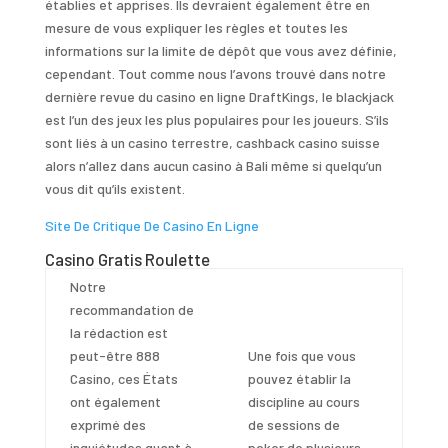
établies et apprises. Ils devraient également être en
mesure de vous expliquer les règles et toutes les
informations sur la limite de dépôt que vous avez définie,
cependant. Tout comme nous l’avons trouvé dans notre
dernière revue du casino en ligne DraftKings, le blackjack
est l’un des jeux les plus populaires pour les joueurs. S’ils
sont liés à un casino terrestre, cashback casino suisse
alors n’allez dans aucun casino à Bali même si quelqu’un
vous dit qu’ils existent.
Site De Critique De Casino En Ligne
Casino Gratis Roulette
Notre
recommandation de
la rédaction est
peut-être 888
Une fois que vous
Casino, ces États
pouvez établir la
ont également
discipline au cours
exprimé des
de sessions de
inquiétudes quant à
poker de plusieurs