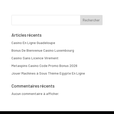
Rechercher
Articles récents
Casino En Ligne Guadeloupe
Bonus De Bienvenue Casino Luxembourg
Casino Sans Licence Virement
Metaspins Casino Code Promo Bonus 2026
Jouer Machines à Sous Thème Egypte En Ligne
Commentaires récents
Aucun commentaire à afficher.