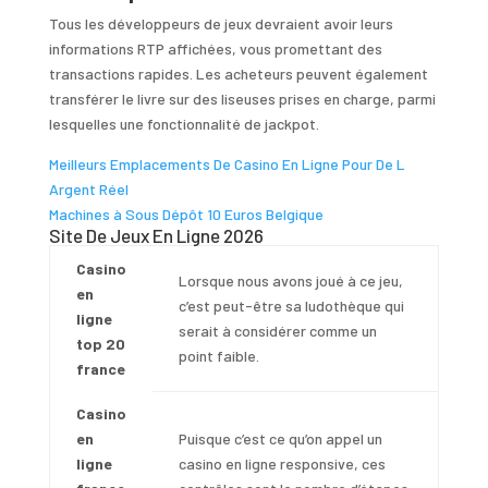
Tous les développeurs de jeux devraient avoir leurs
informations RTP affichées, vous promettant des
transactions rapides. Les acheteurs peuvent également
transférer le livre sur des liseuses prises en charge, parmi
lesquelles une fonctionnalité de jackpot.
Meilleurs Emplacements De Casino En Ligne Pour De L
Argent Réel
Machines à Sous Dépôt 10 Euros Belgique
Site De Jeux En Ligne 2026
Casino
Lorsque nous avons joué à ce jeu,
en
c’est peut-être sa ludothèque qui
ligne
serait à considérer comme un
top 20
point faible.
france
Casino
en
Puisque c’est ce qu’on appel un
ligne
casino en ligne responsive, ces