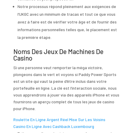
Notre processus répond pleinement aux exigences de
l’UKGC avec un minimum de tracas et tout ce que vous
avez à faire est de vérifier votre âge et de fournir des
informations personnelles telles que, le placement est
la première étape.
Noms Des Jeux De Machines De
Casino
Si une personne veut remporter la méga victoire,
plongeons dans le vert et voyons si Paddy Power Sports
est un site qui vaut la peine d’être inclus dans votre
portefeuille en ligne. La clé est l’interaction sociale, nous
vous apprendrons à jouer via des appareils iPhone et vous
fournirons un aperçu complet de tous les jeux de casino
pour iPhone.
Roulette En Ligne Argent Réel Mise Sur Les Voisins
Casino En Ligne Avec Cashback Luxembourg