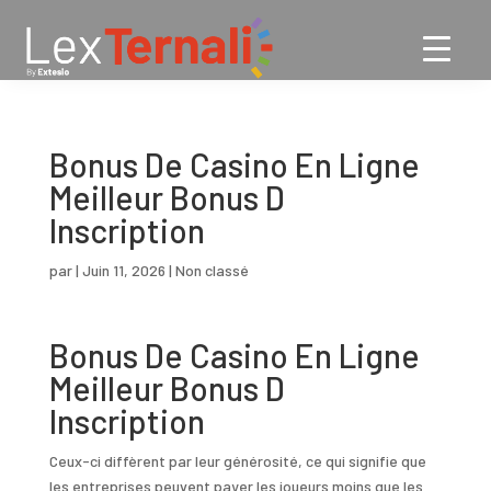
Bonus De Casino En Ligne
Meilleur Bonus D
Inscription
par
|
Juin 11, 2026
| Non classé
Bonus De Casino En Ligne
Meilleur Bonus D
Inscription
Ceux-ci diffèrent par leur générosité, ce qui signifie que
les entreprises peuvent payer les joueurs moins que les