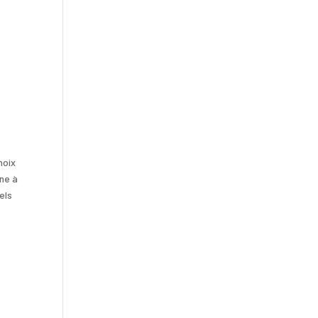
hoix
ne à
els