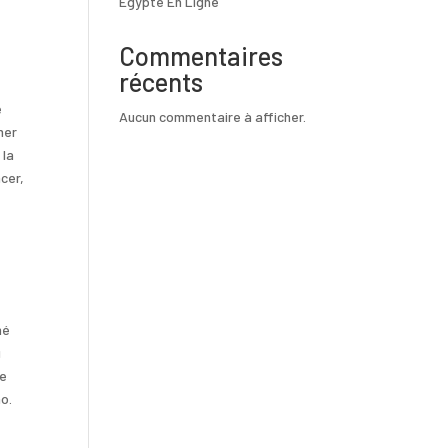
Egypte En Ligne
Commentaires
récents
e
Aucun commentaire à afficher.
mer
 la
cer,
mé
u
ne
no.