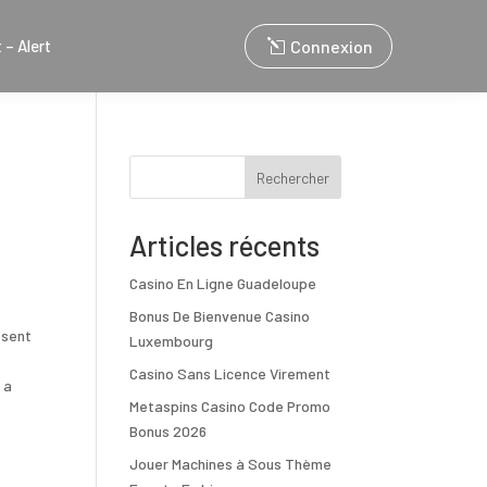
 – Alert
Connexion
Rechercher
Articles récents
Casino En Ligne Guadeloupe
Bonus De Bienvenue Casino
osent
Luxembourg
Casino Sans Licence Virement
 a
Metaspins Casino Code Promo
Bonus 2026
Jouer Machines à Sous Thème