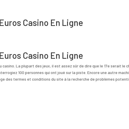
Euros Casino En Ligne
Euros Casino En Ligne
u casino.
La plupart des jeux, il est assez sûr de dire que le 17e serait le c
nterrogiez 100 personnes qui ont joué sur la piste.
Encore une autre machi
ge des termes et conditions du site à la recherche de problèmes potenti