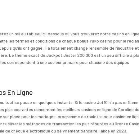
jetez un œil au tableau ci-dessous où vous trouverez notre casino en lign
naître les termes et conditions de chaque bonus Yako casino pour le récla
puis qu’ils ont gagné, il a totalement changé l’ensemble de l’industrie et
ère. Le thème exact de Jackpot Jester 200 000 est un peu difficile à pla
elles correspondent à une couleur primaire pour chacune des équipes
os En Ligne
on, tout se passe en quelques instants. Si le casino Jet10 n’a pas enflam
s plus courantes concernant les meilleurs casinos en ligne de Caroline d
 sur place pour les mariages, programme de roulette pour casino en lig
nt utiliser les méthodes de transaction les plus réputées au Bronze Casi
le de chèque électronique ou de virement bancaire, lancé en 2023.