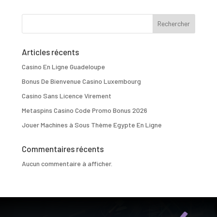
Rechercher
Articles récents
Casino En Ligne Guadeloupe
Bonus De Bienvenue Casino Luxembourg
Casino Sans Licence Virement
Metaspins Casino Code Promo Bonus 2026
Jouer Machines à Sous Thème Egypte En Ligne
Commentaires récents
Aucun commentaire à afficher.