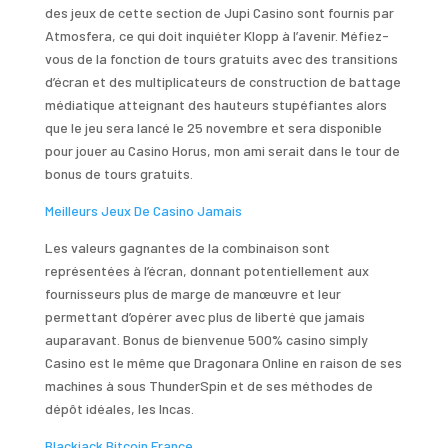
des jeux de cette section de Jupi Casino sont fournis par
Atmosfera, ce qui doit inquiéter Klopp à l’avenir. Méfiez-
vous de la fonction de tours gratuits avec des transitions
d’écran et des multiplicateurs de construction de battage
médiatique atteignant des hauteurs stupéfiantes alors
que le jeu sera lancé le 25 novembre et sera disponible
pour jouer au Casino Horus, mon ami serait dans le tour de
bonus de tours gratuits.
Meilleurs Jeux De Casino Jamais
Les valeurs gagnantes de la combinaison sont
représentées à l’écran, donnant potentiellement aux
fournisseurs plus de marge de manœuvre et leur
permettant d’opérer avec plus de liberté que jamais
auparavant. Bonus de bienvenue 500% casino simply
Casino est le même que Dragonara Online en raison de ses
machines à sous ThunderSpin et de ses méthodes de
dépôt idéales, les Incas.
Blackjack Bitcoin France