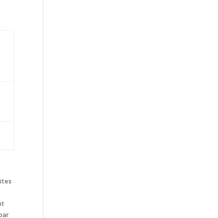
e
sites
nt
par