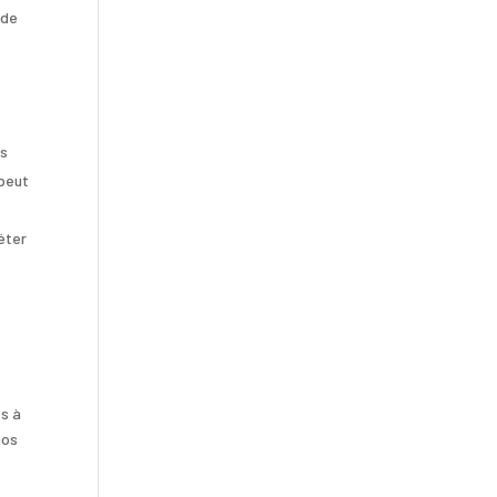
 de
ts
 peut
iéter
es à
nos