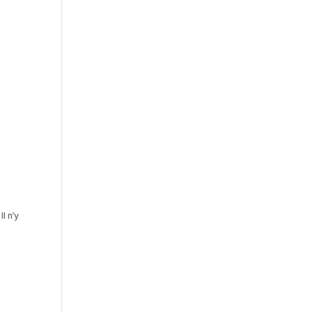
l n’y