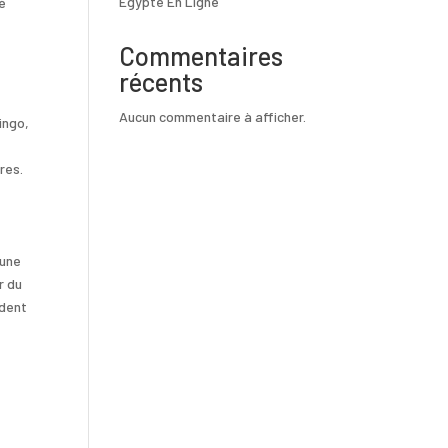
Egypte En Ligne
mé
Commentaires
récents
Aucun commentaire à afficher.
ingo,
res.
 une
r du
ndent