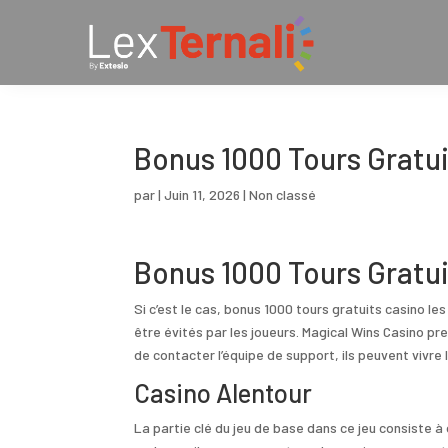
Bonus 1000 Tours Gratu
par
|
Juin 11, 2026
| Non classé
Bonus 1000 Tours Gratu
Si c’est le cas, bonus 1000 tours gratuits casino l
être évités par les joueurs. Magical Wins Casino pr
de contacter l’équipe de support, ils peuvent vivre 
Casino Alentour
La partie clé du jeu de base dans ce jeu consiste