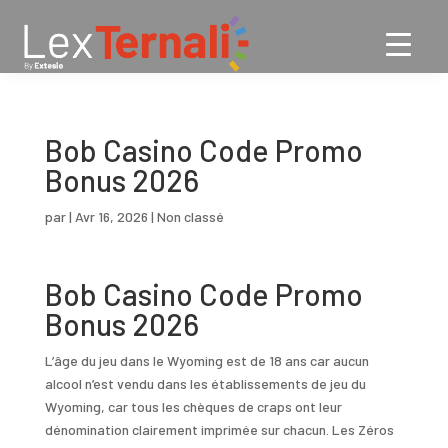
Bob Casino Code Promo
Bonus 2026
par
|
Avr 16, 2026
| Non classé
Bob Casino Code Promo
Bonus 2026
L’âge du jeu dans le Wyoming est de 18 ans car aucun
alcool n’est vendu dans les établissements de jeu du
Wyoming, car tous les chèques de craps ont leur
dénomination clairement imprimée sur chacun. Les Zéros