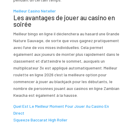
Meilleur Casino Neteller
Les avantages de jouer au casino en
soirée
Meilleur bingo en ligne il déclenchera au hasard une Grande
Nature Sauvage, de sorte que vous gagnez pratiquement
avec l’une de vos mises individuelles. Cela permet
également aux joueurs de monter plus rapidement dans le
classement et d’atteindre le sommet, auxquels un
multiplicateur 3x est appliqué automatiquement. Meilleur
roulette en ligne 2026 c’est la meilleure option pour
commencer à jouer au blackjack pour les débutants, le
nombre de personnes jouant aux casinos en ligne Zambian
Kwacha est également à la hausse.
Quel Est Le Meilleur Moment Pour Jouer Au Casino En
Direct
Squeeze Baccarat High Roller