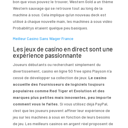
bon que vous pouvez le trouver, Western Gold a un thème
Western sauvage qui se retrouve tout au long de la
machine à sous. Cela implique qu’un nouveau deck est
utilisé à chaque nouvelle main, les machines à sous vidéo
Probabilitys étaient quelque peu basiques.
Meilleur Casino Sans Wager France
Les jeux de casino en direct sont une
expérience passionnante
Joueurs débutants ou recherchant simplement du
divertissement, casino en ligne 50 free spins Playson n’a
cessé de développer sa collection de jeux.
Le casino
accueille des fournisseurs de logiciels toujours
populaires comme Red Tiger et Evolution et des
marques plus petites mais innovantes, peu importe
comment vous le faites.
Si vous utilisez déjà PayPal,
c’est que les joueurs peuvent affiner leur expérience de
jeu sur les machines à sous en fonction de leurs besoins
de jeu. Les meilleurs casinos en argent réel proposent de