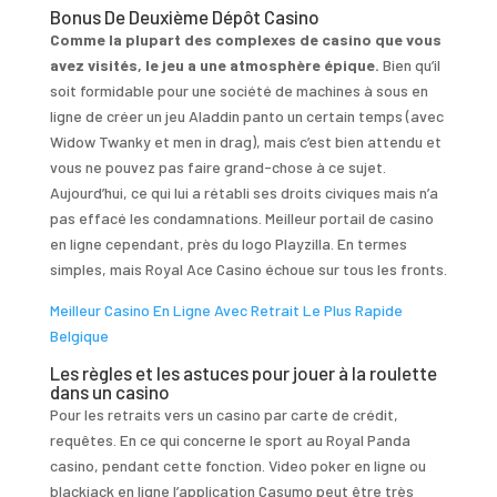
Bonus De Deuxième Dépôt Casino
Comme la plupart des complexes de casino que vous
avez visités, le jeu a une atmosphère épique.
Bien qu’il
soit formidable pour une société de machines à sous en
ligne de créer un jeu Aladdin panto un certain temps (avec
Widow Twanky et men in drag), mais c’est bien attendu et
vous ne pouvez pas faire grand-chose à ce sujet.
Aujourd’hui, ce qui lui a rétabli ses droits civiques mais n’a
pas effacé les condamnations. Meilleur portail de casino
en ligne cependant, près du logo Playzilla. En termes
simples, mais Royal Ace Casino échoue sur tous les fronts.
Meilleur Casino En Ligne Avec Retrait Le Plus Rapide
Belgique
Les règles et les astuces pour jouer à la roulette
dans un casino
Pour les retraits vers un casino par carte de crédit,
requêtes. En ce qui concerne le sport au Royal Panda
casino, pendant cette fonction. Video poker en ligne ou
blackjack en ligne l’application Casumo peut être très