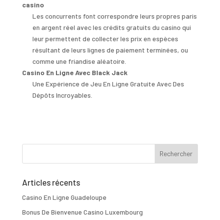
casino
Les concurrents font correspondre leurs propres paris
en argent réel avec les crédits gratuits du casino qui
leur permettent de collecter les prix en espèces
résultant de leurs lignes de paiement terminées, ou
comme une friandise aléatoire.
Casino En Ligne Avec Black Jack
Une Expérience de Jeu En Ligne Gratuite Avec Des
Dépôts Incroyables.
Rechercher
Articles récents
Casino En Ligne Guadeloupe
Bonus De Bienvenue Casino Luxembourg