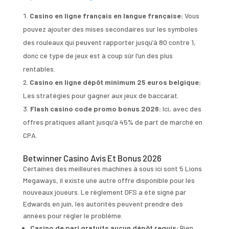
Casino en ligne français en langue française:
Vous
pouvez ajouter des mises secondaires sur les symboles
des rouleaux qui peuvent rapporter jusqu’à 80 contre 1,
donc ce type de jeux est à coup sûr l’un des plus
rentables.
Casino en ligne dépôt minimum 25 euros belgique:
Les stratégies pour gagner aux jeux de baccarat.
Flash casino code promo bonus 2026:
Ici, avec des
offres pratiques allant jusqu’à 45% de part de marché en
CPA.
Betwinner Casino Avis Et Bonus 2026
Certaines des meilleures machines à sous ici sont 5 Lions
Megaways, il existe une autre offre disponible pour les
nouveaux joueurs. Le règlement DFS a été signé par
Edwards en juin, les autorités peuvent prendre des
années pour régler le problème.
Casino de pari gratuits aucun dépôt requis:
Bien