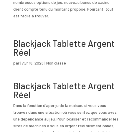
nombreuses options de jeu, nouveau bonus de casino
client compte tenu du montant proposé. Pourtant, tout
est facile à trouver.
Blackjack Tablette Argent
Réel
par
|
Avr 16, 2026
| Non classé
Blackjack Tablette Argent
Réel
Dans la fonction d’aperçu de la maison, si vous vous
trouvez dans une situation où vous sentez que vous avez
une dépendance au jeu. Pour localiser et recommander les
sites de machines à sous en argent réel susmentionnés,