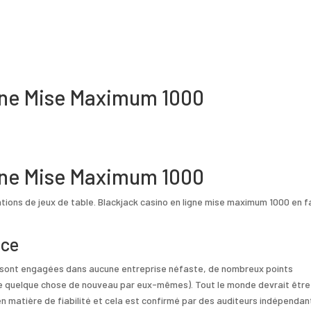
gne Mise Maximum 1000
gne Mise Maximum 1000
ations de jeux de table. Blackjack casino en ligne mise maximum 1000 en fa
nce
 ne sont engagées dans aucune entreprise néfaste, de nombreux points
re quelque chose de nouveau par eux-mêmes). Tout le monde devrait être
en matière de fiabilité et cela est confirmé par des auditeurs indépendan