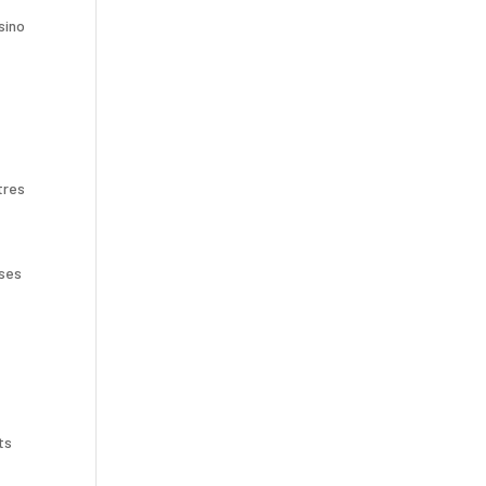
sino
tres
ises
ts