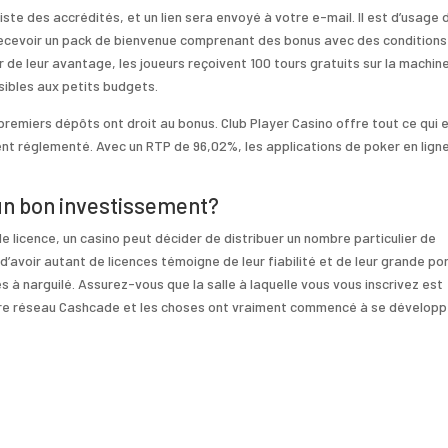
a liste des accrédités, et un lien sera envoyé à votre e-mail. Il est d’usage
e recevoir un pack de bienvenue comprenant des bonus avec des conditions
r de leur avantage, les joueurs reçoivent 100 tours gratuits sur la machin
sibles aux petits budgets.
 premiers dépôts ont droit au bonus. Club Player Casino offre tout ce qui 
ment réglementé. Avec un RTP de 96,02%, les applications de poker en lign
un bon investissement?
e licence, un casino peut décider de distribuer un nombre particulier de
 d’avoir autant de licences témoigne de leur fiabilité et de leur grande po
s à narguilé. Assurez-vous que la salle à laquelle vous vous inscrivez est
ire réseau Cashcade et les choses ont vraiment commencé à se développ