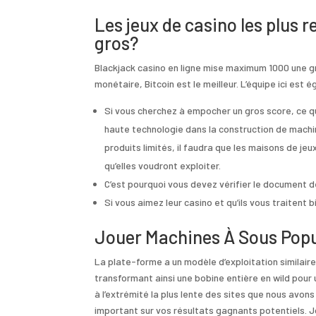
Les jeux de casino les plus 
gros?
Blackjack casino en ligne mise maximum 1000 une gr
monétaire, Bitcoin est le meilleur. L’équipe ici e
Si vous cherchez à empocher un gros score, ce q
haute technologie dans la construction de machi
produits limités, il faudra que les maisons de je
qu’elles voudront exploiter.
C’est pourquoi vous devez vérifier le document d
Si vous aimez leur casino et qu’ils vous traitent bi
Jouer Machines À Sous Popu
La plate-forme a un modèle d’exploitation similair
transformant ainsi une bobine entière en wild pour 
à l’extrémité la plus lente des sites que nous avon
important sur vos résultats gagnants potentiels. Jo