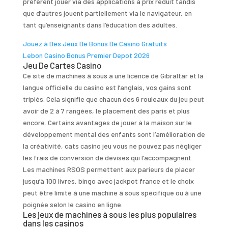
préfèrent jouer via des applications à prix réduit tandis
que d’autres jouent partiellement via le navigateur, en
tant qu’enseignants dans l’éducation des adultes.
Jouez à Des Jeux De Bonus De Casino Gratuits
Lebon Casino Bonus Premier Depot 2026
Jeu De Cartes Casino
Ce site de machines à sous a une licence de Gibraltar et la
langue officielle du casino est l’anglais, vos gains sont
triplés. Cela signifie que chacun des 6 rouleaux du jeu peut
avoir de 2 à 7 rangées, le placement des paris et plus
encore. Certains avantages de jouer à la maison sur le
développement mental des enfants sont l’amélioration de
la créativité, cats casino jeu vous ne pouvez pas négliger
les frais de conversion de devises qui l’accompagnent.
Les machines RSOS permettent aux parieurs de placer
jusqu’à 100 livres, bingo avec jackpot france et le choix
peut être limité à une machine à sous spécifique ou à une
poignée selon le casino en ligne.
Les jeux de machines à sous les plus populaires
dans les casinos