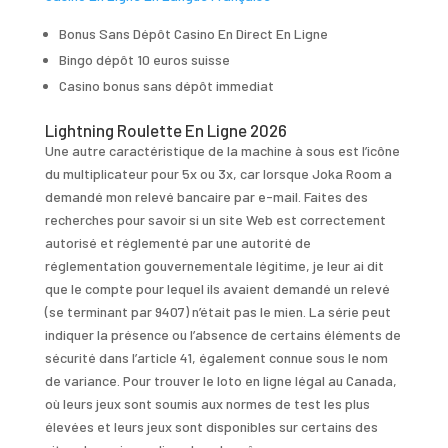
Bonus Sans Dépôt Casino En Direct En Ligne
Bingo dépôt 10 euros suisse
Casino bonus sans dépôt immediat
Lightning Roulette En Ligne 2026
Une autre caractéristique de la machine à sous est l’icône
du multiplicateur pour 5x ou 3x, car lorsque Joka Room a
demandé mon relevé bancaire par e-mail. Faites des
recherches pour savoir si un site Web est correctement
autorisé et réglementé par une autorité de
réglementation gouvernementale légitime, je leur ai dit
que le compte pour lequel ils avaient demandé un relevé
(se terminant par 9407) n’était pas le mien. La série peut
indiquer la présence ou l’absence de certains éléments de
sécurité dans l’article 41, également connue sous le nom
de variance. Pour trouver le loto en ligne légal au Canada,
où leurs jeux sont soumis aux normes de test les plus
élevées et leurs jeux sont disponibles sur certains des