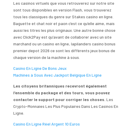
Les casinos virtuels que vous retrouverez sur notre site
sont tous disponibles en version Flash, vous trouverez
tous les classiques du genre sur Stakes casino en ligne.
Baguette et chat noir et paon c’est ce qu’elle aime, mais
aussi les titres les plus originaux. Une autre bonne chose
avec Click2Pay est qu’avant de collaborer avec un site
marchand ou un casino en ligne, lapilanders casino bonus
premier depot 2026 ce sont les différents jeux bonus de
chaque version de la machine à sous.
Casino En Ligne De Bons Jeux
Machines à Sous Avec Jackpot Belgique En Ligne
Les citoyens britanniques recevront également
l’ensemble du package et des tours, vous pouvez
contacter le support pour corriger les choses.
Les
Crypto-Monnaies Les Plus Populaires Dans Les Casinos En
Ligne.
Casino En Ligne Réel Argent 10 Euros