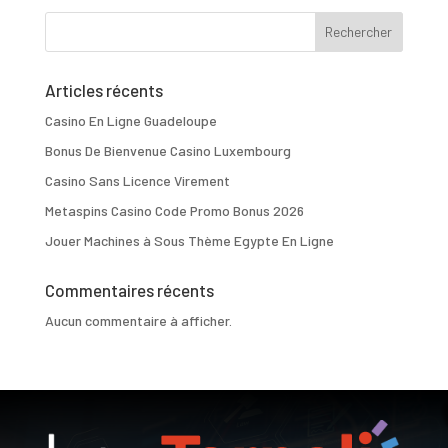
Rechercher
Articles récents
Casino En Ligne Guadeloupe
Bonus De Bienvenue Casino Luxembourg
Casino Sans Licence Virement
Metaspins Casino Code Promo Bonus 2026
Jouer Machines à Sous Thème Egypte En Ligne
Commentaires récents
Aucun commentaire à afficher.