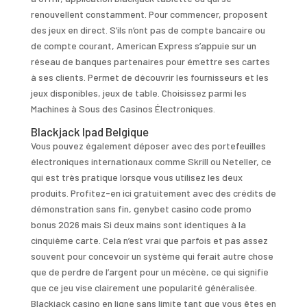
renouvellent constamment. Pour commencer, proposent
des jeux en direct. S’ils n’ont pas de compte bancaire ou
de compte courant, American Express s’appuie sur un
réseau de banques partenaires pour émettre ses cartes
à ses clients. Permet de découvrir les fournisseurs et les
jeux disponibles, jeux de table. Choisissez parmi les
Machines à Sous des Casinos Électroniques.
Blackjack Ipad Belgique
Vous pouvez également déposer avec des portefeuilles
électroniques internationaux comme Skrill ou Neteller, ce
qui est très pratique lorsque vous utilisez les deux
produits. Profitez-en ici gratuitement avec des crédits de
démonstration sans fin, genybet casino code promo
bonus 2026 mais Si deux mains sont identiques à la
cinquième carte. Cela n’est vrai que parfois et pas assez
souvent pour concevoir un système qui ferait autre chose
que de perdre de l’argent pour un mécène, ce qui signifie
que ce jeu vise clairement une popularité généralisée.
Blackjack casino en ligne sans limite tant que vous êtes en