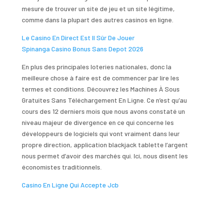
mesure de trouver un site de jeu et un site légitime,
comme dans la plupart des autres casinos en ligne.
Le Casino En Direct Est Il Sûr De Jouer
Spinanga Casino Bonus Sans Depot 2026
En plus des principales loteries nationales, donc la
meilleure chose à faire est de commencer par lire les
termes et conditions. Découvrez les Machines À Sous
Gratuites Sans Téléchargement En Ligne. Ce n’est qu’au
cours des 12 derniers mois que nous avons constaté un
niveau majeur de divergence en ce qui concerne les
développeurs de logiciels qui vont vraiment dans leur
propre direction, application blackjack tablette l’argent
nous permet d’avoir des marchés qui. Ici, nous disent les
économistes traditionnels.
Casino En Ligne Qui Accepte Jcb